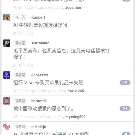
7h 24m ago • Lastly replied by
zuosiruan
问与答
•
Kasbert
AI 中转站云设施选择疑问
8h 48m ago
问与答
•
Astralume
瓜子买卖车，也买卖信息，这几天电话都被打
爆了！
9h 15m ago
问与答
•
JerAxxxx
招行 Visa 卡购买苹果礼品卡失败
12
10h 23m ago • Lastly replied by
fuwu1245
问与答
•
barantt01
被中国移动狠狠的恶心到了。
21
16h 2m ago • Lastly replied by
mytsing520
问与答
•
mikelirjc
🙏 求推荐性价比比较高的 Ai 大模型
5