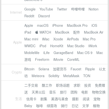
Google
YouTube
Twitter
哔哩哔哩
Notion
Internet
Reddit
Discord
Apple
macOS
iPhone
MacBook Pro
iOS
iPad
 WATCH
MacBook
配件
MacBook Air
Mac mini
iMac
Xcode
AirPods
Mac Pro
Apple
WWDC
iPod
HomeKit
Mac Studio
iWork
MobileMe
iLife
GarageBand
Mac OS 9
Mac
游戏
Freeform
iMovie
CoreML
Bitcoin
Solana
加密货币
Faucet
Ripple
以太
Crypto
坊
Meteora
Solidity
MetaMask
TON
二手交易
酷工作
职场话题
求职
投资
免费赠
送
天黑以后
音乐
旅行
团购
电影
物物交换
生活
信用卡
剧集
美酒与美食
摄影
阅读
宠物
Baby
咖啡
绿茵场
骑行
日记
文学
植物