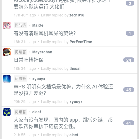
2
要怎么默认运行,大佬们
17h 40m ago • Lastly replied by
zed1018
问与答
•
MaiGe
有没有清理耳机耳屎的焚诀？
1
18h 31m ago • Lastly replied by
PerFectTime
问与答
•
Mayerchan
日常吐槽社保
24
18h 34m ago • Lastly replied by
thosai
问与答
•
xyooyx
WPS 明明有文档场景优势，为什么 AI 体验还
45
是没拉开差距？
20h 29m ago • Lastly replied by
xyooyx
问与答
•
clacf
大家有没有发现，国内的 app，跳转外链，都
41
喜欢帮你审核下链接安全性。
21h 55m ago • Lastly replied by
clacf