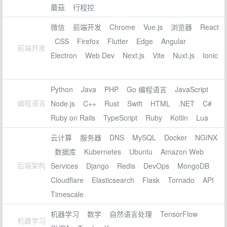
蘑菇
行程控
微信
前端开发
Chrome
Vue.js
浏览器
React
CSS
Firefox
Flutter
Edge
Angular
前端开发
Electron
Web Dev
Next.js
Vite
Nuxt.js
Ionic
Python
Java
PHP
Go 编程语言
JavaScript
编程语言
Node.js
C++
Rust
Swift
HTML
.NET
C#
Ruby on Rails
TypeScript
Ruby
Kotlin
Lua
云计算
服务器
DNS
MySQL
Docker
NGINX
数据库
Kubernetes
Ubuntu
Amazon Web
后端架构
Services
Django
Redis
DevOps
MongoDB
Cloudflare
Elasticsearch
Flask
Tornado
API
Timescale
机器学习
数学
自然语言处理
TensorFlow
机器学习