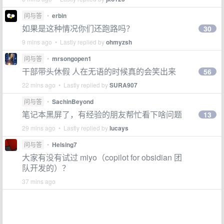
问与答
•
erbin
如果是这种情况你们还跑路吗？
30
9 mins ago • Lastly replied by
ohmyzsh
问与答
•
mrsongopen1
干部带头休假 人在无语的时候真的会笑出来
56
22 mins ago • Lastly replied by
SURA907
问与答
•
SachinBeyond
笔记本黑屏了，有经验的朋友帮忙看下啥问题
13
29 mins ago • Lastly replied by
lucays
问与答
•
Helsing7
大家有没有试过 miyo（copilot for obsidian 团
队开发的）？
37 mins ago