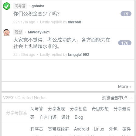
问与答
•
gnhaha
你们公积金变少了吗？
19
22h 17m ago • Lastly replied by
yierban
随想
•
Mayday9421
大家觉不觉得，考公成功的人，各方面能力在
176
社会上也是超水准的。
22h 36m ago • Lastly replied by
fangqiu1992
More »
V2EX
/ Curated Nodes
浏览全部节点 →
问与答
分享发现
分享创造
奇思妙想
分享邀请
分享与探索
码
自言自语
设计
Blog
程序员
宽带症候群
Android
Linux
外包
硬件