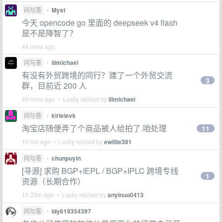
问与答
•
Myst
今天 opencode go 里面的 deepseek v4 flash
是不是降智了？
44 mins ago
问与答
•
iiimichael
有没有外贸跨境的同行？建了一个外贸交流
3
群，目前近 200 人
49 mins ago • Lastly replied by
iiimichael
问与答
•
kirieievk
淘宝店随便弄了个商品被人给拍了.咱处理
11
1h 0m ago • Lastly replied by
ewillie381
问与答
•
chunpuyin
[寻源] 求购 BGP+IEPL / BGP+IPLC 跨境专线
1
资源（长期合作）
1h 25m ago • Lastly replied by
anyinuo0413
问与答
•
ldy619354397