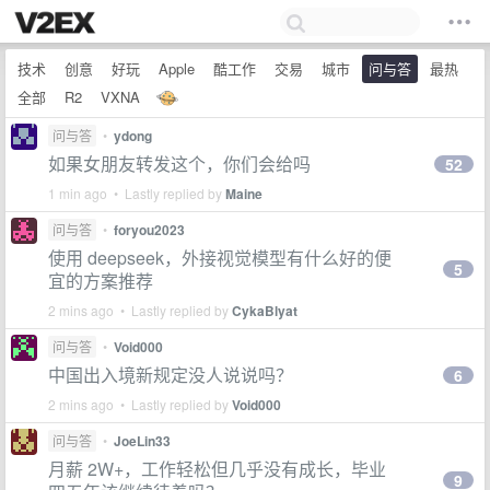
技术
创意
好玩
Apple
酷工作
交易
城市
问与答
最热
全部
R2
VXNA
问与答
•
ydong
如果女朋友转发这个，你们会给吗
52
1 min ago • Lastly replied by
Maine
问与答
•
foryou2023
使用 deepseek，外接视觉模型有什么好的便
5
宜的方案推荐
2 mins ago • Lastly replied by
CykaBlyat
问与答
•
Void000
中国出入境新规定没人说说吗？
6
2 mins ago • Lastly replied by
Void000
问与答
•
JoeLin33
月薪 2W+，工作轻松但几乎没有成长，毕业
9