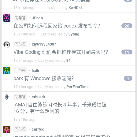
16h 16m ago • Lastly replied by
KarlDai
问与答
•
JShen
在公司如何远程回家给 codex 发布指令？
26
16h 40m ago • Lastly replied by
6yong
问与答
•
ldy619354397
Vibe Coding 你们会把推理模式开到最大吗？
11
17h 1m ago • Lastly replied by
94
问与答
•
lsdir
bark 有 Windows 接收端吗？
1
17h 8m ago • Lastly replied by
PerFectTime
问与答
•
ethusdt
[AMA] 自由泳练习时长 3 年半，千米成绩破
16 分，有什么想问的
17h 19m ago
问与答
•
carrylg
vscode(codebuddy)使用的时候经常提示这个