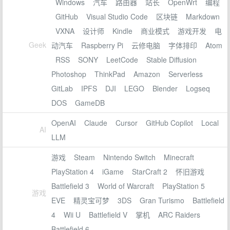
Windows
汽车
路由器
站长
OpenWrt
编程
GitHub
Visual Studio Code
区块链
Markdown
VXNA
设计师
Kindle
商业模式
游戏开发
电
Geek
动汽车
Raspberry Pi
云修电脑
字体排印
Atom
RSS
SONY
LeetCode
Stable Diffusion
Photoshop
ThinkPad
Amazon
Serverless
GitLab
IPFS
DJI
LEGO
Blender
Logseq
DOS
GameDB
OpenAI
Claude
Cursor
GitHub Copilot
Local
AI
LLM
游戏
Steam
Nintendo Switch
Minecraft
PlayStation 4
iGame
StarCraft 2
怀旧游戏
Battlefield 3
World of Warcraft
PlayStation 5
游戏
EVE
精灵宝可梦
3DS
Gran Turismo
Battlefield
4
Wii U
Battlefield V
掌机
ARC Raiders
Battlefield 6