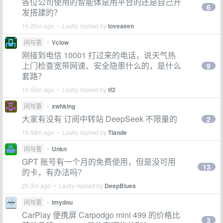
各位公司使用的智能体是用平台的还是自己开
6
发搭建的？
1h 26m ago • Lastly replied by
loveaeen
问与答
•
Vclow
刚接到电信 10001 打过来的电话，说天气热
上门检查宽带网速、安全隐患什么的，是什么
9
套路？
1h 56m ago • Lastly replied by
tf2
问与答
•
xwhking
大家有没有 订阅中转站 DeepSeek 不限量的
2
1h 58m ago • Lastly replied by
Tiande
问与答
•
Unkn
GPT 账号有一个月的免费使用，但是没可用
13
的卡，有办法吗？
2h 3m ago • Lastly replied by
DeepBlues
问与答
•
imydou
CarPlay 便携屏 Carpodgo mini 499 的价格比
3