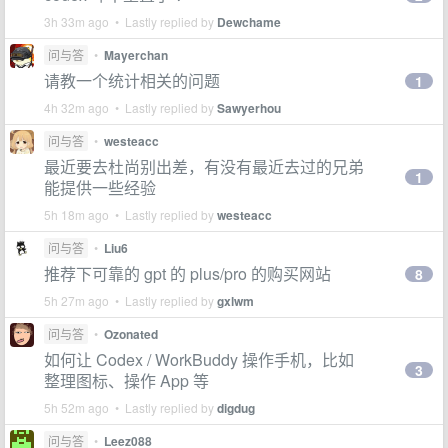
3h 33m ago • Lastly replied by
Dewchame
问与答
•
Mayerchan
请教一个统计相关的问题
1
4h 32m ago • Lastly replied by
Sawyerhou
问与答
•
westeacc
最近要去杜尚别出差，有没有最近去过的兄弟
1
能提供一些经验
5h 18m ago • Lastly replied by
westeacc
问与答
•
Liu6
推荐下可靠的 gpt 的 plus/pro 的购买网站
8
5h 27m ago • Lastly replied by
gxlwm
问与答
•
Ozonated
如何让 Codex / WorkBuddy 操作手机，比如
3
整理图标、操作 App 等
5h 52m ago • Lastly replied by
digdug
问与答
•
Leez088