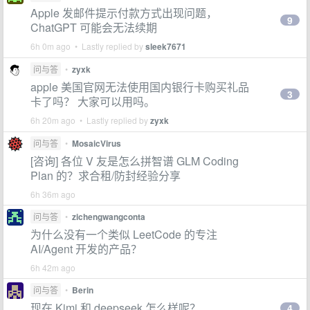
Apple 发邮件提示付款方式出现问题，
9
ChatGPT 可能会无法续期
6h 0m ago • Lastly replied by
sleek7671
问与答
•
zyxk
apple 美国官网无法使用国内银行卡购买礼品
3
卡了吗？ 大家可以用吗。
6h 20m ago • Lastly replied by
zyxk
问与答
•
MosaicVirus
[咨询] 各位 V 友是怎么拼智谱 GLM Coding
Plan 的？求合租/防封经验分享
6h 36m ago
问与答
•
zichengwangconta
为什么没有一个类似 LeetCode 的专注
AI/Agent 开发的产品？
6h 42m ago
问与答
•
Berin
现在 Kimi 和 deepseek 怎么样呢？
4