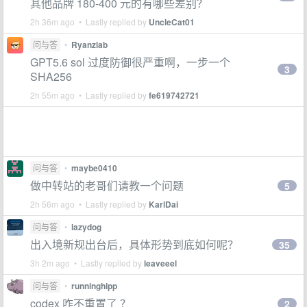
其他品牌 180-400 元的有哪些差别？
2h 36m ago • Lastly replied by
UncleCat01
问与答
•
Ryanzlab
GPT5.6 sol 过度防御很严重啊，一步一个
3
SHA256
2h 55m ago • Lastly replied by
fe619742721
问与答
•
maybe0410
做中转站的老哥们请教一个问题
5
2h 56m ago • Lastly replied by
KarlDai
问与答
•
lazydog
出入境新规出台后，具体形势到底如何呢？
35
3h 2m ago • Lastly replied by
leaveeel
问与答
•
runninghipp
codex 咋不重置了 ？
2