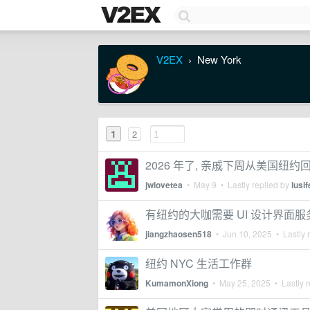
V2EX
New York
›
1
2
2026 年了, 亲戚下周从美国纽约
jwlovetea
•
May 9
• Lastly replied by
lusif
有纽约的大咖需要 UI 设计界面服
jiangzhaosen518
•
Jun 10, 2025
• Lastly 
纽约 NYC 生活工作群
KumamonXiong
•
May 25, 2025
• Lastly r