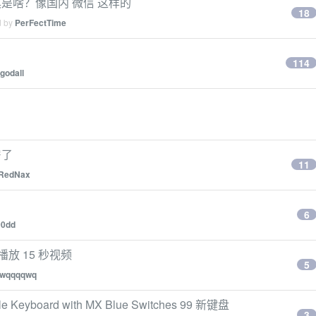
是啥？像国内 微信 这样的
18
d by
PerFectTime
114
godall
房了
11
RedNax
6
00dd
放 15 秒视频
5
wqqqqwq
 Keyboard with MX Blue Switches 99 新键盘
3