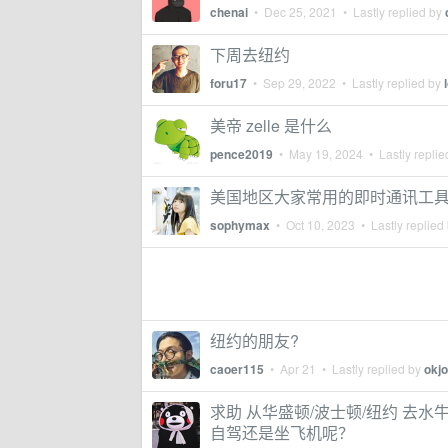
chenai
•
Dec 25, 2021
• Lastly replied by
下周去纽约
foru17
•
Sep 29, 2022
• Lastly replied by
美帝 zelle 是什么
pence2019
•
May 19, 2024
• Lastly repli
美国地区大家常用的即时通讯工具是
sophymax
•
Oct 10, 2023
• Lastly replied
纽约的朋友?
caoer115
•
Apr 21
• Lastly replied by
okjo
求助 从华盛顿/波士顿/纽约 去水
自驾还是坐飞机呢？