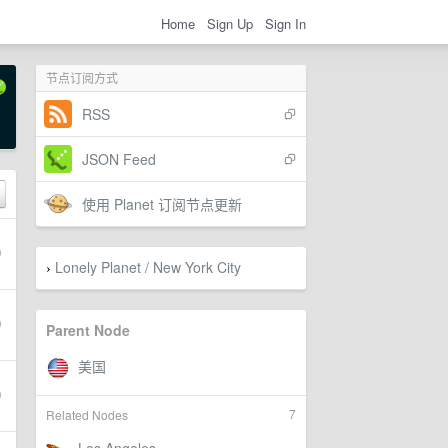
Home
Sign Up
Sign In
节点订阅方式
RSS
JSON Feed
使用 Planet 订阅节点更新
Lonely Planet / New York City
›
Parent Node
7
Related Nodes