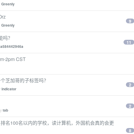
y
Greenly
rz
9
y
Greenly
能吗？
11
y
a584442946a
1am-2pm CST
一个芝加哥的子标签吗？
2
y
indicator
2
by
tab
排名100名以内的学校，读计算机，外国机会真的会更
8