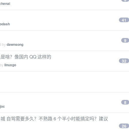
chenai
41
lodash
9
ed by
dawnsong
啥？像国内 QQ 这样的
32
 by
linuxgo
8
joc
牛城 自驾需要多久？不熟路 6 个半小时能搞定吗？建议
26