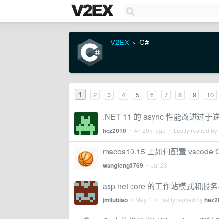
V2EX
C#
›
1
2
3
4
5
6
7
8
9
10
.NET 11 的 async 性能改进过于
hez2010
•
4h 20m ago
• Lastly replied by
macos10.15 上如何配置 vscode
wangfeng3769
•
Jul 23
asp net core 的工作站模式和
jmliubiao
•
May 1
• Lastly replied by
hez2