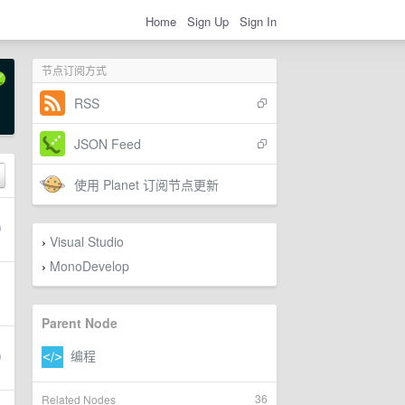
Home
Sign Up
Sign In
节点订阅方式
RSS
JSON Feed
使用 Planet 订阅节点更新
Visual Studio
›
MonoDevelop
›
Parent Node
36
Related Nodes