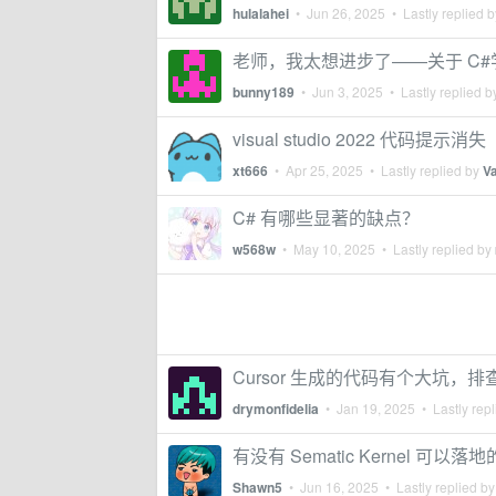
hulalahei
•
Jun 26, 2025
• Lastly replied 
老师，我太想进步了——关于 C#
bunny189
•
Jun 3, 2025
• Lastly replied 
visual studio 2022 代码提示消失
xt666
•
Apr 25, 2025
• Lastly replied by
V
C# 有哪些显著的缺点？
w568w
•
May 10, 2025
• Lastly replied by
Cursor 生成的代码有个大坑，
drymonfidelia
•
Jan 19, 2025
• Lastly rep
有没有 Sematic Kernel 可以
Shawn5
•
Jun 16, 2025
• Lastly replied b