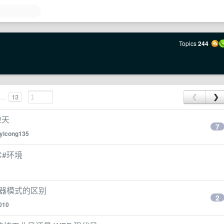
Topics
244
...
13
❮
❯
逆天
7
yicong135
 C#环境
服务器模式的区别
2
010