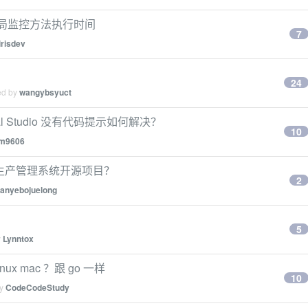
全局监控方法执行时间
7
irisdev
24
ed by
wangybsyuct
ual Studio 没有代码提示如何解决？
10
im9606
的生产管理系统开源项目？
2
anyebojuelong
5
y
Lynntox
ux mac ？跟 go 一样
10
by
CodeCodeStudy