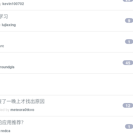
by
kevin100702
学习
9
by
lujiaxing
1
arc
45
roundgis
排查了一晚上才找出原因
12
lied by
meteora0tkvo
落地的应用推荐？
1
y
redca