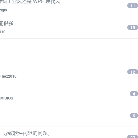
种传统工业风还是 WPF 现代风
11
dgis
性能很强
19
010
12
by
hez2010
4
y
MIUIOS
6
串口，导致软件闪退的问题。
23