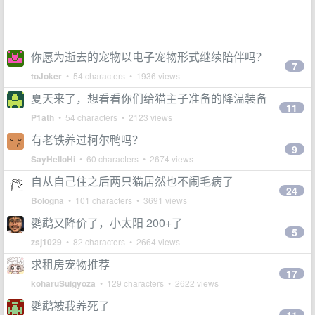
你愿为逝去的宠物以电子宠物形式继续陪伴吗？
7
toJoker
• 54 characters • 1936 views
夏天来了，想看看你们给猫主子准备的降温装备
11
P1ath
• 54 characters • 2123 views
有老铁养过柯尔鸭吗？
9
SayHelloHi
• 60 characters • 2674 views
自从自己住之后两只猫居然也不闹毛病了
24
Bologna
• 101 characters • 3691 views
鹦鹉又降价了，小太阳 200+了
5
zsj1029
• 82 characters • 2664 views
求租房宠物推荐
17
koharuSuigyoza
• 129 characters • 2622 views
鹦鹉被我养死了