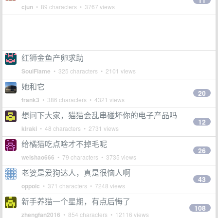
11
cjun
• 89 characters • 3767 views
红狮金鱼产卵求助
SoulFlame
• 325 characters • 2101 views
她和它
20
frank3
• 386 characters • 4321 views
想问下大家，猫猫会乱串碰坏你的电子产品吗
12
kiraki
• 48 characters • 2731 views
给橘猫吃点啥才不掉毛呢
26
weishao666
• 79 characters • 3735 views
老婆是爱狗达人，真是很恼人啊
43
oppoic
• 371 characters • 7248 views
新手养猫一个星期，有点后悔了
108
zhengfan2016
• 854 characters • 12116 views