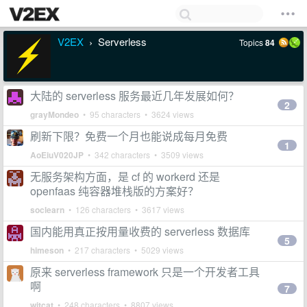
V2EX
Serverless
Topics
84
›
大陆的 serverless 服务最近几年发展如何？
2
grayMondeo
• 95 characters • 3624 views
刷新下限？免费一个月也能说成每月免费
1
AoEiuV020JP
• 342 characters • 3509 views
无服务架构方面，是 cf 的 workerd 还是
openfaas 纯容器堆栈版的方案好？
soclearn
• 126 characters • 3617 views
国内能用真正按用量收费的 serverless 数据库
5
himeson
• 217 characters • 5029 views
原来 serverless framework 只是一个开发者工具
啊
7
witcat
• 248 characters • 8807 views