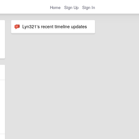
Home
Sign Up
Sign In
Lyn321's recent timeline updates