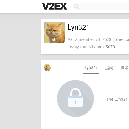
Lyn321
V2EX member #617579, joined on
Today's activity rank
5670
Lyn321
提问
技术
Per Lyn321's