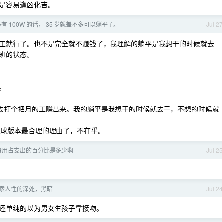
是容易逢凶化吉。
 100W 的话， 35 岁就差不多可以躺平了。
Jul 2
工就行了。也不是完全就不赚钱了，我理解的躺平是我想干的时候就去
班的状态。
。
去打个把月的工赚出来。我的躺平是我想干的时候就去干，不想的时候就
球版本最合理的理由了，不在乎。
费用占支出的百分比是多少啊
Jul 2
探索人性的深处，黑暗
Jul 2
还单纯的以为男女生孩子靠接吻。