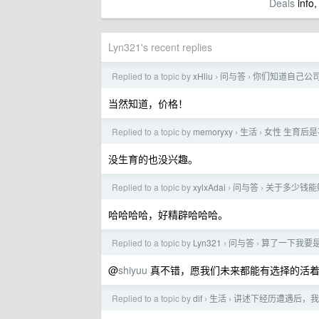
Deals
info,
Lyn321's recent replies
Replied to a topic by
xHliu
问与答
你们知道自己公司
›
›
当然知道，价格！
Replied to a topic by
memoryxy
生活
女性 生育后
›
›
没生育的也没兴趣。
Replied to a topic by
xylxAdai
问与答
关于多少钱能
›
›
哈哈哈哈，好精辟哈哈哈。
Replied to a topic by
Lyn321
问与答
算了一下我要是有
›
›
@
shiyuu
真不错，愿我们未来都能有选择的活
Replied to a topic by
dif
生活
讲述下经历遭遇后，我
›
›