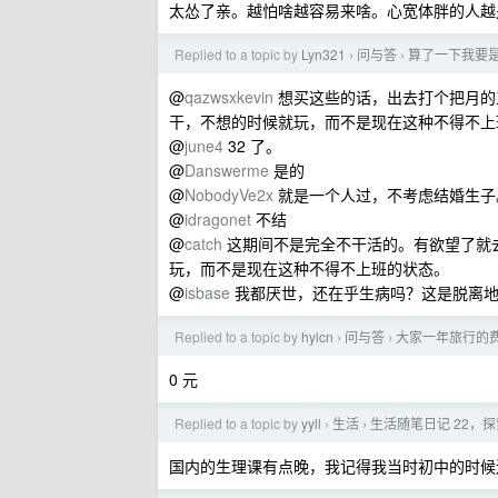
太怂了亲。越怕啥越容易来啥。心宽体胖的人越
Replied to a topic by
Lyn321
问与答
算了一下我要是有
›
›
@
qazwsxkevin
想买这些的话，出去打个把月的
干，不想的时候就玩，而不是现在这种不得不上
@
june4
32 了。
@
Danswerme
是的
@
NobodyVe2x
就是一个人过，不考虑结婚生子
@
idragonet
不结
@
catch
这期间不是完全不干活的。有欲望了就
玩，而不是现在这种不得不上班的状态。
@
isbase
我都厌世，还在乎生病吗？这是脱离地
Replied to a topic by
hylcn
问与答
大家一年旅行的
›
›
0 元
Replied to a topic by
yyll
生活
生活随笔日记 22，
›
›
国内的生理课有点晚，我记得我当时初中的时候