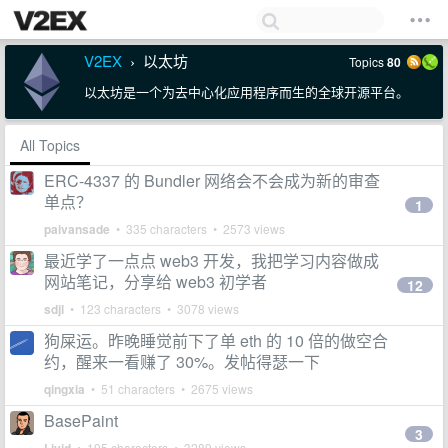
V2EX
以太坊
Topics
80
›
以太坊是一个为去中心化应用程序而生的全球开源平台。
All Topics
ERC-4337 的 Bundler 网络会不会成为新的审查
单点？
1
paivansade
• 335 characters • 2573 views
最近学了一点点 web3 开发，我把学习内容做成
网站笔记，分享给 web3 初学者
12
sdjl
• 123 characters • 3078 views
狗屎运。昨晚睡觉前下了单 eth 的 10 倍的做空合
约，醒来一看赚了 30%。发帖得瑟一下
qingxia
• 51 characters • 2675 views
BasePaint
3
• 195 characters • 3289 views