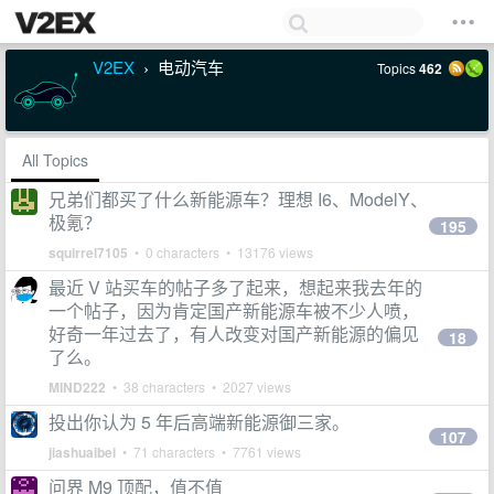
V2EX
电动汽车
Topics
462
›
All Topics
兄弟们都买了什么新能源车？理想 I6、ModelY、
极氪？
195
squirrel7105
• 0 characters • 13176 views
最近 V 站买车的帖子多了起来，想起来我去年的
一个帖子，因为肯定国产新能源车被不少人喷，
好奇一年过去了，有人改变对国产新能源的偏见
18
了么。
MIND222
• 38 characters • 2027 views
投出你认为 5 年后高端新能源御三家。
107
jiashuaibei
• 71 characters • 7761 views
问界 M9 顶配，值不值