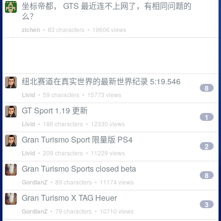
坐标帝都， GTS 最近连不上网了，有相同问题的
么？
zichen
• 83 characters • 19606 views
纽北赛道在真实世界的最新世界纪录 5:19.546
8
Livid
• 59 characters • 15773 views
GT Sport 1.19 更新
1
Livid
• 186 characters • 12330 views
Gran Turismo Sport 限量版 PS4
2
Livid
• 209 characters • 11229 views
Gran Turismo Sports closed beta
8
GordianZ
• 89 characters • 11174 views
Gran Turismo X TAG Heuer
3
GordianZ
• 79 characters • 10710 views