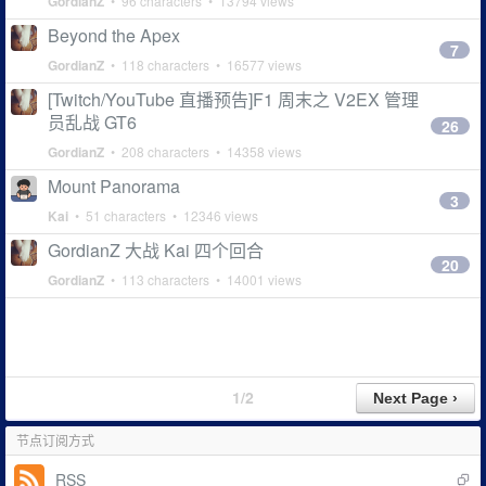
GordianZ
• 96 characters • 13794 views
Beyond the Apex
7
GordianZ
• 118 characters • 16577 views
[Twitch/YouTube 直播预告]F1 周末之 V2EX 管理
员乱战 GT6
26
GordianZ
• 208 characters • 14358 views
Mount Panorama
3
Kai
• 51 characters • 12346 views
GordianZ 大战 Kai 四个回合
20
GordianZ
• 113 characters • 14001 views
1/2
节点订阅方式
RSS