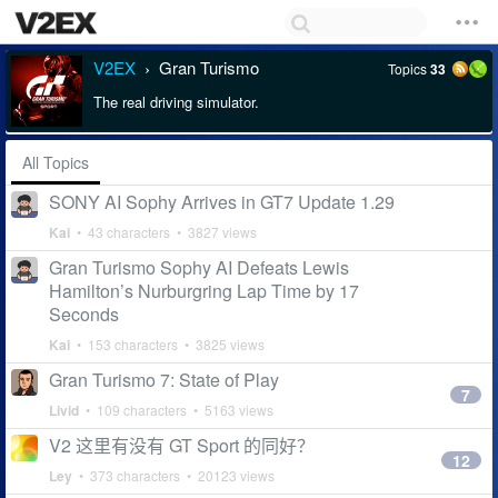
V2EX
Gran Turismo
Topics
33
›
The real driving simulator.
All Topics
SONY AI Sophy Arrives in GT7 Update 1.29
Kai
• 43 characters • 3827 views
Gran Turismo Sophy AI Defeats Lewis
Hamilton’s Nurburgring Lap Time by 17
Seconds
Kai
• 153 characters • 3825 views
Gran Turismo 7: State of Play
7
Livid
• 109 characters • 5163 views
V2 这里有没有 GT Sport 的同好？
12
Ley
• 373 characters • 20123 views