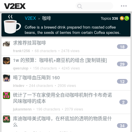
V2EX
咖啡
Topics
336
›
Coffee is a brewed drink prepared from roasted coffee
beans, the seeds of berries from certain Coffea species.
求推荐挂耳咖啡
18
frank1256
• 68 characters • 2478 views
1w 的预算：咖啡机+磨豆机的组合 [复制链接]
29
qweruiop
• 156 characters • 4245 views
喝了咖啡血压飚到 160
12
irisdev
• 244 characters • 2936 views
统计了一下在家使用全自动咖啡机制作卡布奇诺
风味咖啡的成本
2
jukanntenn
• 196 characters • 2079 views
库迪咖啡美式咖啡，在杯底加的透明的物质是什
么
34