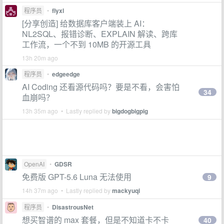
程序员
•
flyxl
[分享创造] 给数据库客户端装上 AI：
NL2SQL、报错诊断、EXPLAIN 解读、跨库
工作流，一个不到 10MB 的开源工具
13h 20m ago
程序员
•
edgeedge
AI Coding 还看源代码吗？要是不看，会害怕
34
血崩吗？
13h 35m ago • Lastly replied by
bigdogbigpig
OpenAI
•
GDSR
免费版 GPT-5.6 Luna 无法使用
9
14h 37m ago • Lastly replied by
mackyuqi
程序员
•
DisastrousNet
想买智谱的 max 套餐，但是不知道卡不卡
40