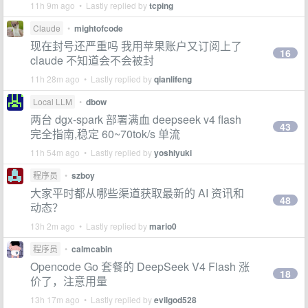
11h 9m ago • Lastly replied by
tcping
Claude
•
mightofcode
现在封号还严重吗 我用苹果账户又订阅上了
16
claude 不知道会不会被封
11h 28m ago • Lastly replied by
qianlifeng
Local LLM
•
dbow
两台 dgx-spark 部署满血 deepseek v4 flash
43
完全指南,稳定 60~70tok/s 单流
11h 54m ago • Lastly replied by
yoshiyuki
程序员
•
szboy
大家平时都从哪些渠道获取最新的 AI 资讯和
48
动态？
13h 2m ago • Lastly replied by
mario0
程序员
•
calmcabin
Opencode Go 套餐的 DeepSeek V4 Flash 涨
18
价了，注意用量
13h 17m ago • Lastly replied by
evilgod528