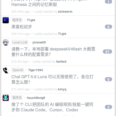
1
Harness 之间的记忆断裂
20h 40m ago • Lastly replied by
sickworm
程序员
•
T1ght
黑客松初步
8
20h 51m ago • Lastly replied by
T1ght
Local LLM
•
yiranw09
请教一下，本地部署 deepseekV4flash 大概需
97
要什么样的配置需求？
21h 2m ago • Lastly replied by
fanhed
OpenAI
•
Tiger1994
Chat GPT-5.6 Luna 可以无限使用了，各位打
6
算怎么蹬？
21h 40m ago • Lastly replied by
kmyq
程序员
•
hsuchifeng9
做了个 CLI:把团队的 AI 编程规则/技能一键同
2
步到 Claude Code、Cursor、Codex