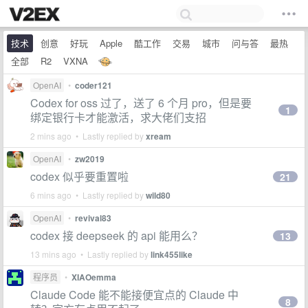
技术
创意
好玩
Apple
酷工作
交易
城市
问与答
最热
全部
R2
VXNA
OpenAI
•
coder121
Codex for oss 过了，送了 6 个月 pro，但是要
1
绑定银行卡才能激活，求大佬们支招
2 mins ago • Lastly replied by
xream
OpenAI
•
zw2019
codex 似乎要重置啦
21
6 mins ago • Lastly replied by
wild80
OpenAI
•
revival83
codex 接 deepseek 的 api 能用么？
13
13 mins ago • Lastly replied by
link455like
程序员
•
XIAOemma
Claude Code 能不能接便宜点的 Claude 中
8