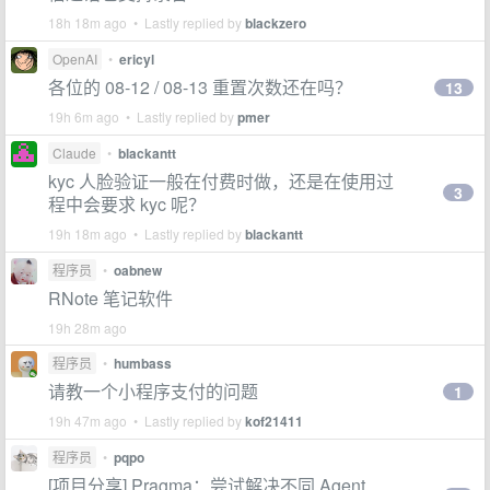
18h 18m ago • Lastly replied by
blackzero
OpenAI
•
ericyl
各位的 08-12 / 08-13 重置次数还在吗？
13
19h 6m ago • Lastly replied by
pmer
Claude
•
blackantt
kyc 人脸验证一般在付费时做，还是在使用过
3
程中会要求 kyc 呢？
19h 18m ago • Lastly replied by
blackantt
程序员
•
oabnew
RNote 笔记软件
19h 28m ago
程序员
•
humbass
请教一个小程序支付的问题
1
19h 47m ago • Lastly replied by
kof21411
程序员
•
pqpo
[项目分享] Pragma：尝试解决不同 Agent