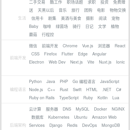
二手交易
酷工作
职场话题
求职
投资
免费赠
送
天黑以后
音乐
旅行
团购
电影
物物交换
生活
信用卡
剧集
美酒与美食
摄影
阅读
宠物
Baby
咖啡
绿茵场
骑行
日记
文学
植物
蘑菇
行程控
微信
前端开发
Chrome
Vue.js
浏览器
React
CSS
Firefox
Flutter
Edge
Angular
前端开发
Electron
Web Dev
Next.js
Vite
Nuxt.js
Ionic
Python
Java
PHP
Go 编程语言
JavaScript
编程语言
Node.js
C++
Rust
Swift
HTML
.NET
C#
Ruby on Rails
TypeScript
Ruby
Kotlin
Lua
云计算
服务器
DNS
MySQL
Docker
NGINX
数据库
Kubernetes
Ubuntu
Amazon Web
后端架构
Services
Django
Redis
DevOps
MongoDB