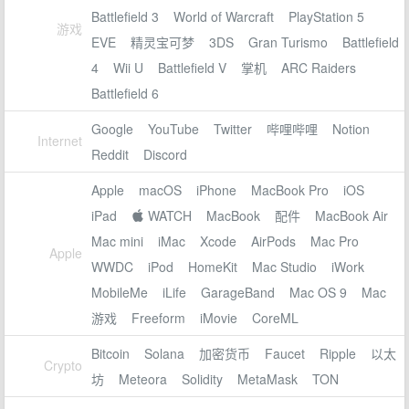
Battlefield 3
World of Warcraft
PlayStation 5
游戏
EVE
精灵宝可梦
3DS
Gran Turismo
Battlefield
4
Wii U
Battlefield V
掌机
ARC Raiders
Battlefield 6
Google
YouTube
Twitter
哔哩哔哩
Notion
Internet
Reddit
Discord
Apple
macOS
iPhone
MacBook Pro
iOS
iPad
 WATCH
MacBook
配件
MacBook Air
Mac mini
iMac
Xcode
AirPods
Mac Pro
Apple
WWDC
iPod
HomeKit
Mac Studio
iWork
MobileMe
iLife
GarageBand
Mac OS 9
Mac
游戏
Freeform
iMovie
CoreML
Bitcoin
Solana
加密货币
Faucet
Ripple
以太
Crypto
坊
Meteora
Solidity
MetaMask
TON