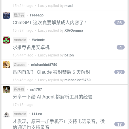
15h 24m ago • Lastly replied by
musi
程序员
•
Freeego
ChatGPT 这次真要解禁成人内容了？
26
15h 37m ago • Lastly replied by
XIAOemma
Android
•
Weinnie
求推荐备用安卓机
4
15h 44m ago • Lastly replied by
baton
Claude
•
michaeldef8750
站内首发？ Claude 被封禁后 5 天解封
20
16h 45m ago • Lastly replied by
michaeldef8750
程序员
•
cs1707
分享一下给 AI Agent 挑解析工具的经验
17h 15m ago
Android
•
LLLeo
才发现，原来一加手机不止支持电话录音，微
17
信通话也支持录音