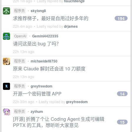
22h 1m ago • Lastly replied by
hsuchifeng9
程序员
•
skylong8
求推荐梯子，最好是自用过好多年的
194
22h 4m ago • Lastly replied by
drjames
OpenAI
•
Gemini4422335
请问这是出 bug 了吗？
22h 13m ago
程序员
•
michaeldef8750
原来 Claude 解封还会送 10 刀额度
22h 13m ago
程序员
•
greyfreedom
开源一个密码管理 APP
14
22h 30m ago • Lastly replied by
greyfreedom
程序员
•
zythum
[开源] 折腾了个让 Coding Agent 生成可编辑
15
PPTX 的工具，想听听大家意见