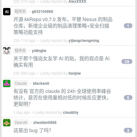
22h 37m ago • Lastly replied by
AlexXXXX
程序员
•
g632104866
开源 kkRepo v0.7.0 发布，平替 Nexus 的制品
仓库，新增企业级的制品清理策略+安全扫描
1
策略功能支持
23h 11m ago • Lastly replied by
yijiangchengming
程序员
•
yidinghe
关于那个强迫女友学 AI 的贴，我的观点是 AI
39
确实有用
23h 29m ago • Lastly replied by
honjow
Claude
•
blackantt
有没有 官方的 claude 的 24h 全球使用率峰谷
统计，是否在使用量相对低的时候反应更快，
5
更聪明？
1 day ago • Lastly replied by
cloudzhy
OpenAI
•
zhaotian5868
这是出 bug 了吗？
3