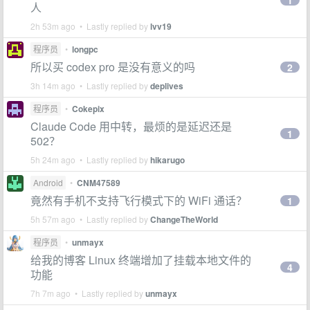
1
人
2h 53m ago • Lastly replied by
lvv19
程序员
•
longpc
所以买 codex pro 是没有意义的吗
2
3h 14m ago • Lastly replied by
deplives
程序员
•
Cokepix
Claude Code 用中转，最烦的是延迟还是
1
502？
5h 24m ago • Lastly replied by
hikarugo
Android
•
CNM47589
竟然有手机不支持飞行模式下的 WiFi 通话？
1
5h 57m ago • Lastly replied by
ChangeTheWorld
程序员
•
unmayx
给我的博客 Linux 终端增加了挂载本地文件的
4
功能
7h 7m ago • Lastly replied by
unmayx