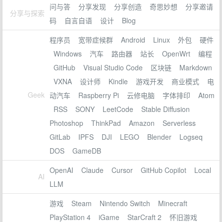
问与答
分享发现
分享创造
奇思妙想
分享邀请
分享与探索
码
自言自语
设计
Blog
程序员
宽带症候群
Android
Linux
外包
硬件
Windows
汽车
路由器
站长
OpenWrt
编程
GitHub
Visual Studio Code
区块链
Markdown
VXNA
设计师
Kindle
游戏开发
商业模式
电
Geek
动汽车
Raspberry Pi
云修电脑
字体排印
Atom
RSS
SONY
LeetCode
Stable Diffusion
Photoshop
ThinkPad
Amazon
Serverless
GitLab
IPFS
DJI
LEGO
Blender
Logseq
DOS
GameDB
OpenAI
Claude
Cursor
GitHub Copilot
Local
AI
LLM
游戏
Steam
Nintendo Switch
Minecraft
PlayStation 4
iGame
StarCraft 2
怀旧游戏