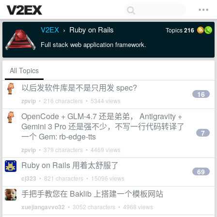
V2EX
Ruby on Rails
Topics
216
›
Full stack web application framework.
All Topics
以后发软件库是不是只用发 spec?
16
zpvip
• 216 characters • 5344 views
OpenCode + GLM-4.7 还是弟弟， Antigravity +
Gemini 3 Pro 还是强不少，不写一行代码转译了
7
一个 Gem: rb-edge-tts
zpvip
• 379 characters • 4469 views
Ruby on Rails 用着太舒服了
69
cj323
• 821 characters • 15096 views
手把手教您在 Baklib 上搭建一个模板网站
xuejiangavvo32
• 3052 characters • 4968 views