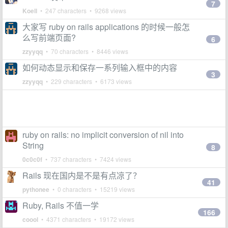
7
Koell
• 247 characters • 9268 views
大家写 ruby on rails applications 的时候一般怎
么写前端页面?
6
zzyyqq
• 70 characters • 8446 views
如何动态显示和保存一系列输入框中的内容
3
zzyyqq
• 229 characters • 6173 views
ruby on rails: no implicit conversion of nil into
String
8
0c0c0f
• 737 characters • 7424 views
Rails 现在国内是不是有点凉了？
41
pythonee
• 0 characters • 15219 views
Ruby, Rails 不值一学
166
coool
• 4371 characters • 19172 views