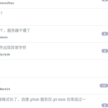
elsonZhao
布？
时推了三个，服务器干爆了
5
wisetc
码文件出现异常字符
3
ulyclyde
置
17
Mark24
式化了，自建 gitlab 服务仅 git-data 仓库逃过一
5