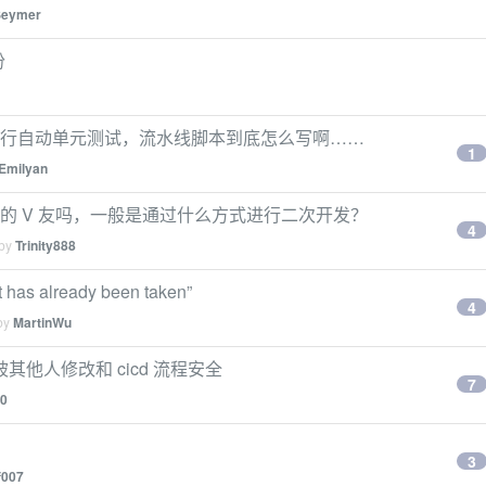
Seymer
份
ntainers 进行自动单元测试，流水线脚本到底怎么写啊……
1
Emilyan
做过的 V 友吗，一般是通过什么方式进行二次开发？
4
 by
Trinity888
as already been taken”
4
 by
MartinWu
不会被其他人修改和 cicd 流程安全
7
0
3
f007