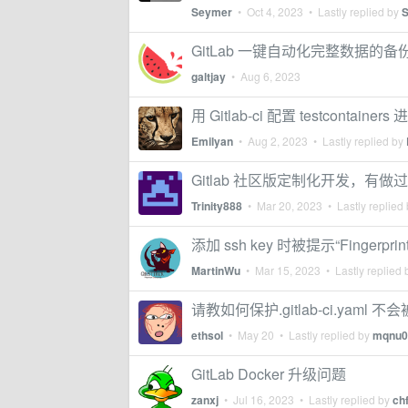
Seymer
•
Oct 4, 2023
• Lastly replied by
GitLab 一键自动化完整数据的备
galtjay
•
Aug 6, 2023
用 Gitlab-ci 配置 testco
Emilyan
•
Aug 2, 2023
• Lastly replied by
Gitlab 社区版定制化开发，有
Trinity888
•
Mar 20, 2023
• Lastly replied
添加 ssh key 时被提示“Fingerprint h
MartinWu
•
Mar 15, 2023
• Lastly replied
请教如何保护.gitlab-ci.yaml 
ethsol
•
May 20
• Lastly replied by
mqnu0
GitLab Docker 升级问题
zanxj
•
Jul 16, 2023
• Lastly replied by
ch