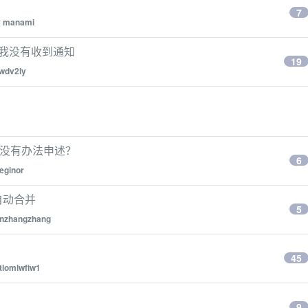
7
y
manami
吗？我没有收到通知
19
wdv2ly
，有没有办法申述？
6
eginor
支自动合并
5
nzhangzhang
45
tlomlwfiw1
9