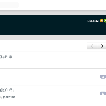
Topics
82
❮
❯
I 代码评审
3
删除账户吗？
8
 by
jacketma