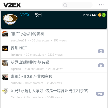
V2EX
苏州
Topics
147
›
[推广] 妈妈种的黄桃
ssetglow01
• 406 characters • 356 views
苏州 NET
2
linxinote
• 39 characters • 2233 views
从尹山湖搬到斜塘有感
9
sqlNice
• 408 characters • 2809 views
求租苏州 2.5 产业园车位
cutiechi
• 38 characters • 2845 views
师兄师姐们, 大家好, 这是一篇苏州男生相亲帖
28
Carole
• 216 characters • 5446 views