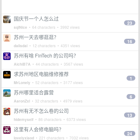
国庆节一个人怎么过
23
sqlNice
• 64 characters • 3992 views
苏州一天去哪逛逛？
16
daiisdai
• 12 characters • 4351 views
苏州有啥 FinTech 的公司吗？
AichiB7A
• 44 characters • 3567 views
求苏州地区电脑维修推荐
1
MrLonely
• 52 characters • 3177 views
苏州哪里适合露营
6
AaronZxl
• 32 characters • 4979 views
苏州有无不怎么卷的公司
13
hidemyself
• 86 characters • 6373 views
这里有人会修电脑吗？
24
lovelyxiaod
• 221 characters • 7032 views