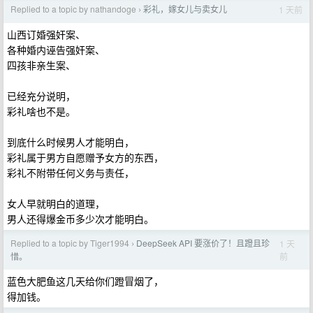
Replied to a topic by nathandoge
彩礼，嫁女儿与卖女儿
1 天前
›
山西订婚强奸案、
各种婚内诬告强奸案、
四孩非亲生案、
已经充分说明，
彩礼啥也不是。
到底什么时候男人才能明白，
彩礼属于男方自愿赠予女方的东西，
彩礼不附带任何义务与责任，
女人早就明白的道理，
男人还得爆金币多少次才能明白。
Replied to a topic by Tiger1994
DeepSeek API 要涨价了！且蹬且珍
1 天
›
前
惜。
蓝色大肥鱼这几天给你们蹬冒烟了，
得加钱。