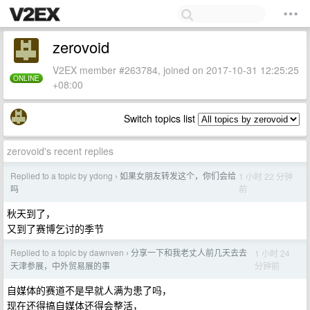
zerovoid
V2EX member #263784, joined on 2017-10-31 12:25:25
ONLINE
+08:00
Switch topics list
zerovoid's recent replies
Replied to a topic by ydong
如果女朋友转发这个，你们会给
1 小时 22 分钟
›
前
吗
秋天到了，
又到了赛博乞讨的季节
Replied to a topic by dawnven
分享一下和我老丈人前几天去去
1 小时 24
›
分钟前
天津参展，中外贸易展的事
自媒体的赛道不是早就人满为患了吗，
现在还得搞自媒体还得会整活，