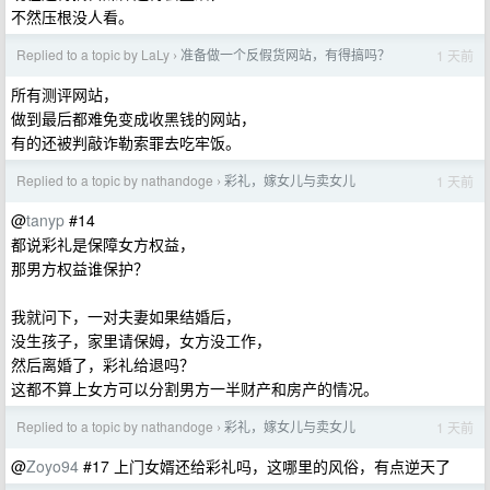
不然压根没人看。
Replied to a topic by LaLy
准备做一个反假货网站，有得搞吗？
1 天前
›
所有测评网站，
做到最后都难免变成收黑钱的网站，
有的还被判敲诈勒索罪去吃牢饭。
Replied to a topic by nathandoge
彩礼，嫁女儿与卖女儿
1 天前
›
@
tanyp
#14
都说彩礼是保障女方权益，
那男方权益谁保护？
我就问下，一对夫妻如果结婚后，
没生孩子，家里请保姆，女方没工作，
然后离婚了，彩礼给退吗？
这都不算上女方可以分割男方一半财产和房产的情况。
Replied to a topic by nathandoge
彩礼，嫁女儿与卖女儿
1 天前
›
@
Zoyo94
#17 上门女婿还给彩礼吗，这哪里的风俗，有点逆天了