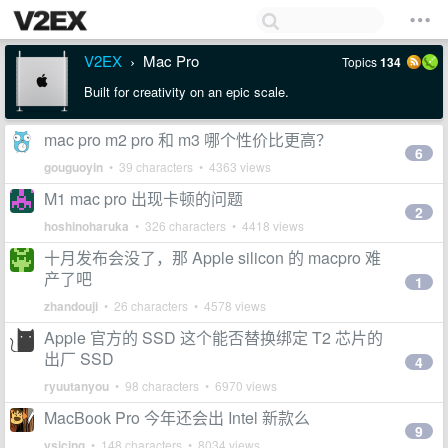
V2EX
Mac Pro
Topics
134
›
Built for creativity on an epic scale.
mac pro m2 pro 和 m3 哪个性价比更高？
6
gouguoyin
• 39 characters • 4363 views
M1 mac pro 出现卡顿的问题
2
hoshinoharuka
• 326 characters • 4418 views
十月发布会没了，那 Apple silicon 的 macpro 难
产了吧
1
zhandouji
• 26 characters • 4578 views
Apple 官方的 SSD 这个能否替换绑定 T2 芯片的
出厂 SSD
4
ryuutanyou
• 98 characters • 6970 views
MacBook Pro 今年还会出 Intel 新款么
9
ysicing
• 148 characters • 8034 views