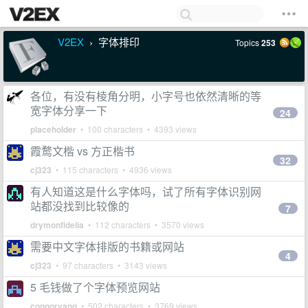
V2EX
字体排印
Topics
253
›
各位，有没有棱角分明，小字号也依然清晰的等
宽字体分享一下
24
placeholder
• 100 characters • 4393 views
霞鹜文楷 vs 方正楷书
32
cj323
• 115 characters • 4936 views
有人知道这是什么字体吗，试了所有字体识别网
站都没找到比较像的
7
drymonfidelia
• 112 characters • 3570 views
需要中文字体排版的书籍或网站
4
cj323
• 97 characters • 3143 views
5 毛钱做了个字体预览网站
connoryang
• 502 characters • 3769 views