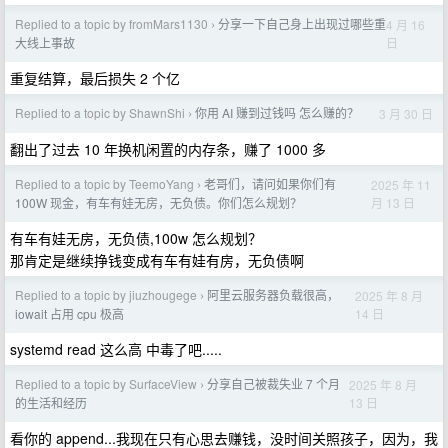
Replied to a topic by fromMars1130
分享一下自己身上出现过哪些重
4 月 16
›
日
大线上事故
重复结算，最后损失 2 个亿
Replied to a topic by ShawnShi
你用 AI 赚到过钱吗 怎么赚的？
3 月 30 日
›
翻出了过去 10 年换机闲置的内存条，赚了 1000 多
Replied to a topic by TeemoYang
老哥们，请问如果你们有
2025 年 11
›
月 13 日
100W 现金，有车有娃无房，无负债。你们怎么规划？
有车有娃无房，无负债,100w 怎么规划？
那肯定是继续挣钱变成有车有娃有房，无负债啊
Replied to a topic by jiuzhougege
阿里云服务器负载很高，
2025 年 8 月
›
14 日
iowait 占用 cpu 极高
systemd read 这么高 中毒了吧.....
Replied to a topic by SurfaceView
分享自己被裁失业 7 个月
2025 年 8 月
›
13 日
的生活和经历
看你的 append...我现在只有心思去赚钱，没时间关照孩子，因为，我