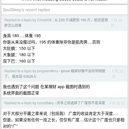
SoulSleep's recent replies
Replied to a topic by Chris008
从 220 斤减肥到 195 斤，脸还是很
7 月 10
›
日
胖怎么回事
身高 180.....体重 195
你是从来没瘦过吗，195 的体重除非你是肌肉男....否则
大肚腩：150 以下
大象腿：180 以下
双下巴：160 以下
Replied to a topic by programMrxu
Ipnoe 截屏好像不会存到相册
5 月 22
›
日
了。 版本是 IOS26.5
我也遇到了这个问题 在某理财 app 截图时遇到的
系统界面的截图正常
Replied to a topic by crocoBaby
庆幸之前选择了广度而不是深度
4 月 30 日
›
对于大部分平庸之辈来说（包括我） 广度的收益肯定大于深度.....
但是，如果没有任何一技之长，仅仅有广度....估计这个广度也只是相
对的“广”