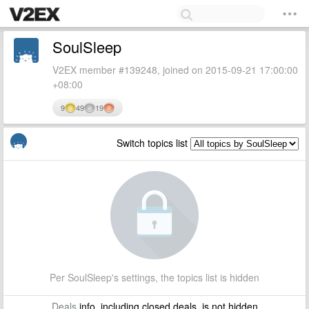
SoulSleep
V2EX member #139248, joined on 2015-09-21 17:00:00
+08:00
9
49
19
Switch topics list
Per SoulSleep's settings, the topics list is hidden
Deals
info, including closed deals, is not hidden