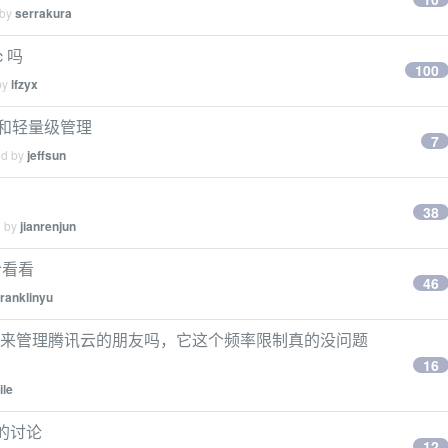
 by
serrakura
c 吗
100
by
lfzyx
愈和轻量级管理
7
ed by
jeffsun
38
d by
jianrenjun
给看看
46
franklinyu
erraform 来管理腾讯云的朋友吗，它这个频率限制真的没问题
16
ile
的讨论
12