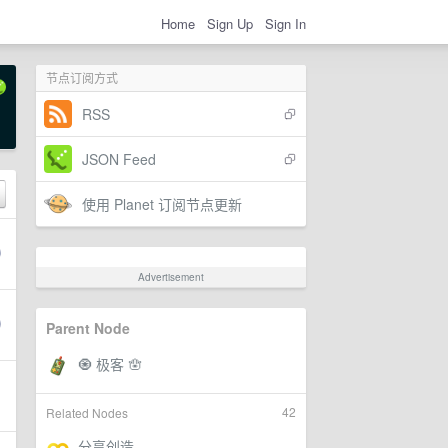
Home
Sign Up
Sign In
节点订阅方式
RSS
JSON Feed
使用 Planet 订阅节点更新
Advertisement
Parent Node
42
Related Nodes