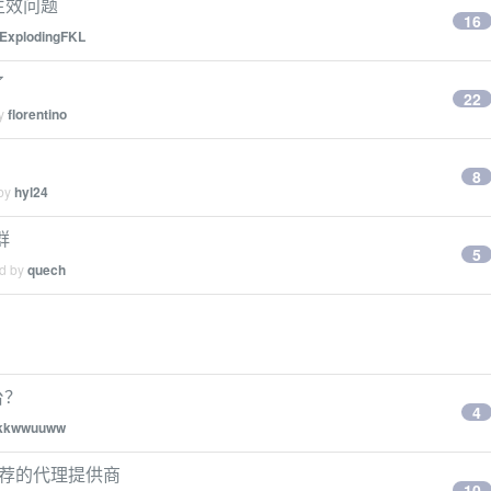
不生效问题
16
ExplodingFKL
了
22
by
florentino
8
 by
hyl24
群
5
ed by
quech
台？
4
kkwwuuww
无推荐的代理提供商
10