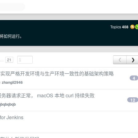
Topics
408
将如何运行。
...
21
❮
❯
：如何实现严格开发环境与生产环境一致性的基础架构策略
4
by
zhangli2946
器请求正常， macOS 本地 curl 持续失败
12
qbqbqbqb
for Jenkins