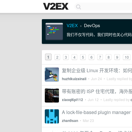
V2EX
DevOps
›
我们不仅写代码，我们同时也关心代码
1
2
3
4
5
6
7
8
9
10
复制企业级 Linux 开发环境
huzhikuizainali
•
Jun 24
• Lastly replied 
带有账密的 ISP 住宅代理，海外服务
xiaoqi6pi112
•
Jun 12
• Lastly replied by
A lock-file-based plugin manager 
zhan9san
•
Mar 23