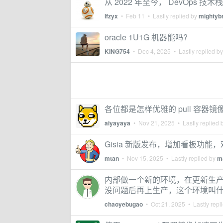
从 2022 年至今， DevOps 
lfzyx
•
Feb 11
• Lastly replied by
mightyb
oracle 1U1G 机器能吗?
KING754
•
Dec 4, 2025
• Lastly replied b
各位都是怎样优雅的 pull 容器镜
aiyayaya
•
Nov 21, 2025
• Lastly replied 
Gisia 新版发布，增加看板功能
mtan
•
Nov 15, 2025
• Lastly replied by
m
内部做一个新的环境，在更新生
没问题后再上生产，这个环境叫
chaoyebugao
•
Oct 21, 2025
• Lastly repl