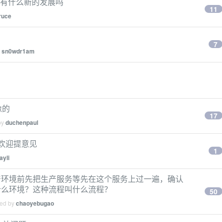
技术栈有什么新的发展吗
11
ruce
7
y
sn0wdr1am
像的
17
by
duchenpaul
，欢迎提意见
1
ayli
产环境前先把生产服务等先在这个服务上过一遍，确认
什么环境？这种流程叫什么流程？
50
ied by
chaoyebugao