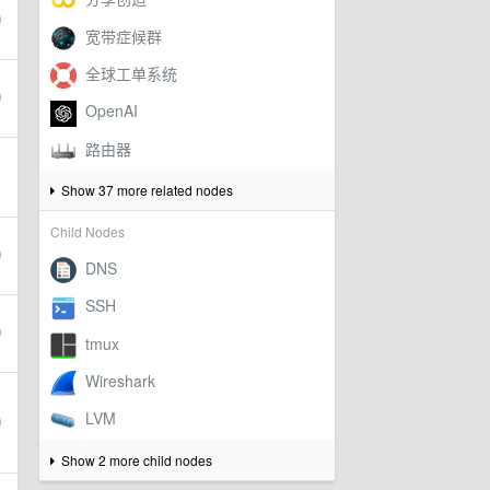
Show 37 more related nodes
Child Nodes
Show 2 more child nodes