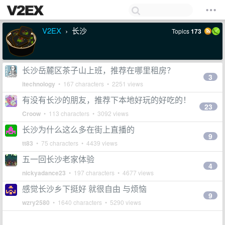
V2EX
长沙
Topics
173
›
长沙岳麓区茶子山上班，推荐在哪里租房？
3
itechnology
• 167 characters • 2251 views
有没有长沙的朋友，推荐下本地好玩的好吃的！
23
Croow
• 113 characters • 3092 views
长沙为什么这么多在街上直播的
9
tt83
• 75 characters • 4439 views
五一回长沙老家体验
4
nickyadance23
• 197 characters • 4677 views
感觉长沙乡下挺好 就很自由 与烦恼
9
wzry2580
• 1640 characters • 5290 views