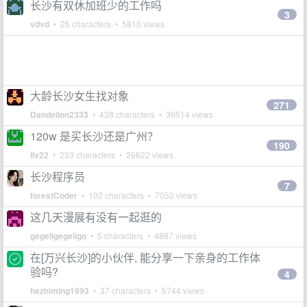
长沙有双休加班少的工作吗
3
vdvd
• 25 characters • 5810 views
大龄长沙女生找对象
271
Dandelion2333
• 438 characters • 39514 views
120w 是买长沙还是广州？
190
liv22
• 233 characters • 26622 views
长沙程序员
7
forestCoder
• 102 characters • 7052 views
这几天漫展有没有一起逛的
gegeligegeligo
• 5 characters • 4887 views
在[万兴长沙]的小伙伴, 能分享一下亲身的工作体
验吗?
4
hezhiming1993
• 37 characters • 5744 views