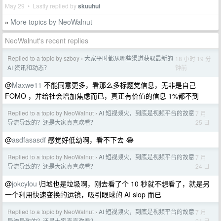
May 29 • Lastly replied by
skuuhui
More topics by NeoWalnut
»
NeoWalnut's recent replies
Replied to a topic by szboy
大家平时都从哪些渠道获取最新的
18 小时 19 分
›
钟前
AI 资讯和动态？
@
Maxwe11
不能同意更多，看那么多标题党信息，无非是自己
FOMO ，并给社会增加焦虑而已，真正有价值的信息 1%都不到
Replied to a topic by NeoWalnut
AI 短视频火，到底是视频平台的故意
7 月
›
25 日
导流导致的？还是大家真喜欢看？
@
asdfasasdf
感觉好低幼啊，看不下去 😂
Replied to a topic by NeoWalnut
AI 短视频火，到底是视频平台的故意
7 月
›
24 日
导流导致的？还是大家真喜欢看？
@
jokcylou
归墟也是垃圾啊，刚去看了个 10 秒就不想看了，就是另
一个利用快速变换的运镜，吸引眼球的 AI slop 而已
Replied to a topic by NeoWalnut
AI 短视频火，到底是视频平台的故意
7 月
›
24 日
导流导致的？还是大家真喜欢看？