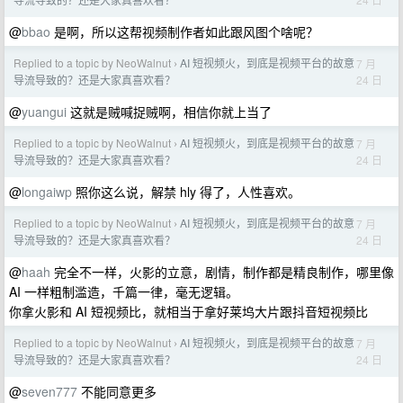
@
bbao
是啊，所以这帮视频制作者如此跟风图个啥呢？
Replied to a topic by NeoWalnut
AI 短视频火，到底是视频平台的故意
7 月
›
24 日
导流导致的？还是大家真喜欢看？
@
yuangui
这就是贼喊捉贼啊，相信你就上当了
Replied to a topic by NeoWalnut
AI 短视频火，到底是视频平台的故意
7 月
›
24 日
导流导致的？还是大家真喜欢看？
@
longaiwp
照你这么说，解禁 hly 得了，人性喜欢。
Replied to a topic by NeoWalnut
AI 短视频火，到底是视频平台的故意
7 月
›
24 日
导流导致的？还是大家真喜欢看？
@
haah
完全不一样，火影的立意，剧情，制作都是精良制作，哪里像
AI 一样粗制滥造，千篇一律，毫无逻辑。
你拿火影和 AI 短视频比，就相当于拿好莱坞大片跟抖音短视频比
Replied to a topic by NeoWalnut
AI 短视频火，到底是视频平台的故意
7 月
›
24 日
导流导致的？还是大家真喜欢看？
@
seven777
不能同意更多