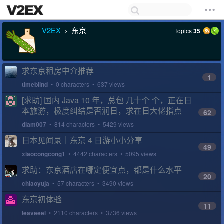
V2EX
东京
Topics
35
›
求东京租房中介推荐
1
timeblind
• 0 characters • 637 views
[求助] 国内 Java 10 年，总包 几十个 个，正在日
本旅游，极度纠结是否润日，求在日大佬指点
62
dlam007
• 814 characters • 5429 views
日本见闻录｜东京 4 日游小小分享
49
xiaocongcong1
• 4442 characters • 5095 views
求助：东京酒店在哪定便宜点，都是什么水平
20
chiaoyuja
• 57 characters • 3490 views
东京初体验
11
leaveeel
• 2110 characters • 3736 views