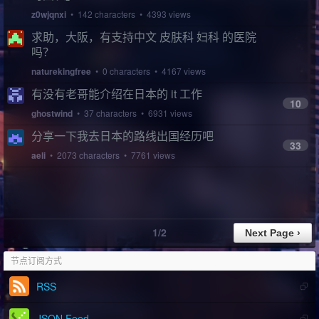
z0wjqnxi
• 142 characters • 4393 views
求助，大阪，有支持中文 皮肤科 妇科 的医院
吗？
naturekingfree
• 0 characters • 4167 views
有没有老哥能介绍在日本的 it 工作
10
ghostwind
• 37 characters • 6931 views
分享一下我去日本的路线出国经历吧
33
aeli
• 2073 characters • 7761 views
1/2
节点订阅方式
RSS
JSON Feed