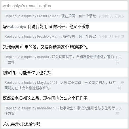
wobuchiyu's recent replies
Replied to a topic by FreshOldMan
现在招聘，有一个感觉
9 小时 56 分钟前
›
@
wobuchiyu
我说我能用 ai 做出来，他又不乐意
Replied to a topic by FreshOldMan
现在招聘，有一个感觉
9 小时 56 分钟前
›
又想你用 ai 用的溜，又要你精通这个 精通那个。
Replied to a topic by quboliu
好久没面试了，自知准备也很仓促，害怕
1 天
›
前
一面挂
别害怕，可能全过了也会挂
Replied to a topic by Mayday9421
大家觉不觉得，考公成功的人，各方
1 天
›
前
面能力在社会上也是超水准的。
既然公务员都这么吊，现在国内怎么这个死样子。
Replied to a topic by tianhehechu
数字永生：意识的连续性与永生可行
5 天
›
前
性方案
关机再开机 还是你吗