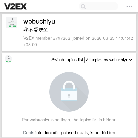
wobuchiyu
我不爱吃鱼
V2EX member #797202, joined on 2026-03-25 14:04:42
+08:00
Switch topics list
Per wobuchiyu's settings, the topics list is hidden
Deals
info, including closed deals, is not hidden