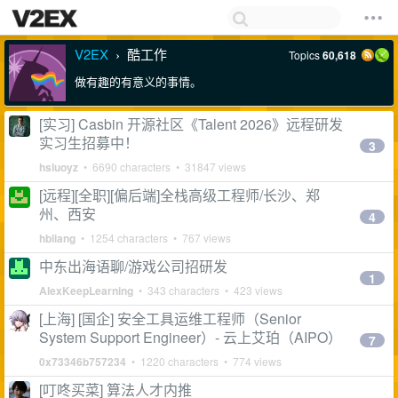
V2EX
酷工作
Topics
60,618
›
做有趣的有意义的事情。
[实习] Casbin 开源社区《Talent 2026》远程研发
实习生招募中！
3
hsluoyz
• 6690 characters • 31847 views
[远程][全职][偏后端]全栈高级工程师/长沙、郑
州、西安
4
hbliang
• 1254 characters • 767 views
中东出海语聊/游戏公司招研发
1
AlexKeepLearning
• 343 characters • 423 views
[上海] [国企] 安全工具运维工程师（Senior
System Support Engineer）- 云上艾珀（AIPO）
7
0x73346b757234
• 1220 characters • 774 views
[叮咚买菜] 算法人才内推