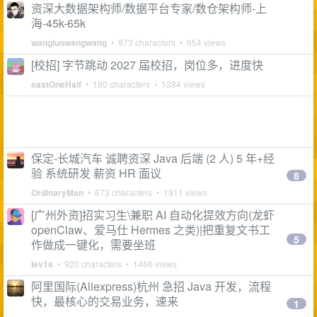
资深大数据架构师/数据平台专家/数仓架构师-上
海-45k-65k
wangluowangwang
• 973 characters • 954 views
[校招] 字节跳动 2027 届校招，岗位多，进度快
eastOneHalf
• 180 characters • 1384 views
保定-长城汽车 诚聘资深 Java 后端 (2 人) 5 年+经
验 系统研发 薪资 HR 面议
8
OrdinaryMan
• 673 characters • 1911 views
[广州外资]招实习生\兼职 AI 自动化提效方向(龙虾
openClaw、爱马仕 Hermes 之类)|把重复文书工
5
作做成一键化，需要坐班
lev1s
• 920 characters • 1466 views
阿里国际(Aliexpress)杭州 急招 Java 开发，流程
快，最核心的交易业务，速来
1