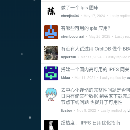
做了一个 ipfs 图床
chenjia404
•
May 17, 2024
• Lastly replie
有哪些可用的 ipfs 应用?
cirenbucunzai
•
May 25, 2025
• Lastly re
有没有人试过用 OrbitDB 做个 B
hyperzlib
•
Mar 11, 2024
• Lastly replied 
搭建一个国内高可用的 IPFS 
kiduu
•
Mar 11, 2024
• Lastly replied by
e
去中心化存储的完整性问题是否可
日内存储某些数据 到买家下载完
节点下线问题 也提升了可用性
licsber
•
Nov 8, 2022
• Lastly replied by
L
蹭热度， IPFS 日用优化指南