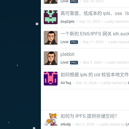
Livid
•
Sep 18, 2024
PRO
高可靠度、低成本的 ipfs、oss（
img2ipfs
•
Sep 10, 2024
• Lastly replied 
一个新的 ENS/IPFS 网关 eth.suc
Livid
•
Sep 11, 2024
• Lastly replie
PRO
plebbit
Livid
•
May 2, 2024
• Lastly replied
PRO
如何根据 ipfs 的 cid 校验本地文
AirTag
•
Sep 12, 2024
• Lastly replied by
如何为 IPFS 提供存储空间？
sNullp
•
Nov 2, 2024
• Lastly replied by
Li