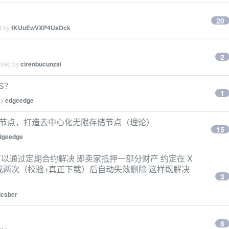
20
d by
fKUuEwVXP4UsDck
2
plied by
cirenbucunzai
BS？
1
by
edgeedge
网关节点，打造去中心化无限存储节点（理论）
15
dgeedge
以通过定期合约解决 即卖家抵押一部分财产 约定在 X
成两次（校验+真正下载）后自动失效删除 这样既解决
3
icsber
8