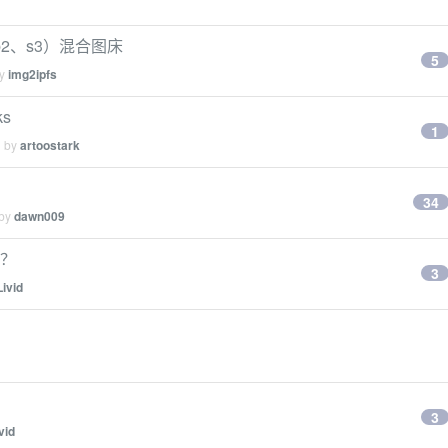
b2、s3）混合图床
5
by
img2ipfs
ks
1
d by
artoostark
34
 by
dawn009
件？
3
Livid
3
vid