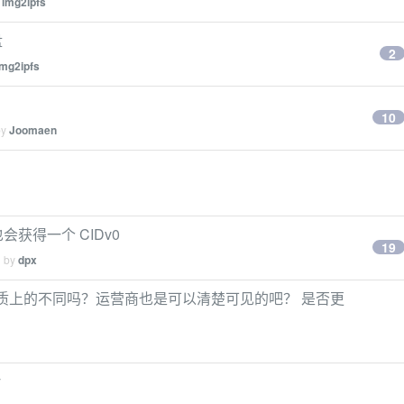
y
img2ipfs
盘
2
img2ipfs
10
by
Joomaen
会获得一个 CIDv0
19
d by
dpx
) 有什么本质上的不同吗？运营商也是可以清楚可见的吧？ 是否更
y