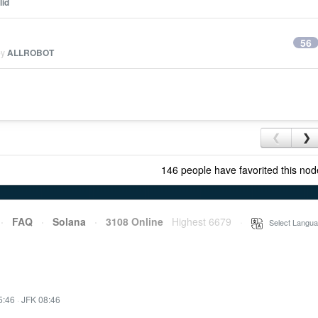
lid
56
by
ALLROBOT
❮
❯
146 people have favorited this nod
·
FAQ
·
Solana
·
3108 Online
Highest 6679
·
Select Langua
5:46
·
JFK 08:46