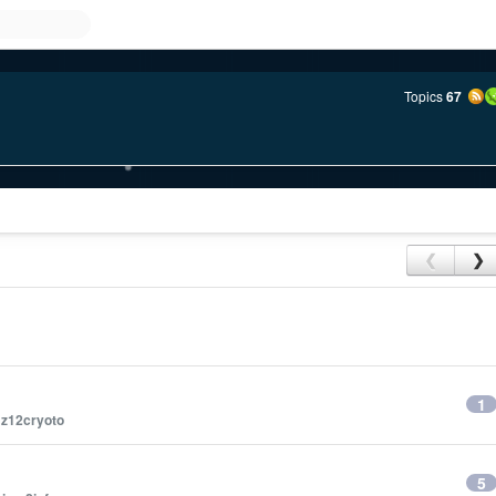
Topics
67
❮
❯
1
y
z12cryoto
5