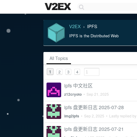
V2EX
IPFS
›
IPFS is the Distributed Web
All Topics
1
2
3
4
ipfs 中文社区
z12cryoto
•
Sep 21, 2025
ipfs 盘更新日志 2025-07-28
img2ipfs
•
Sep 2, 2025
• Lastly replied b
ipfs 盘更新日志 2025-07-21