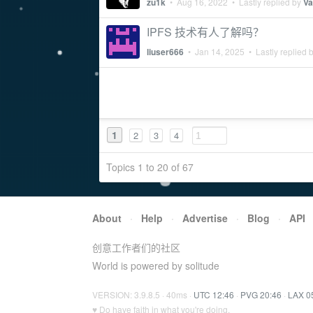
zu1k
•
Aug 16, 2022
• Lastly replied by
Va
IPFS 技术有人了解吗？
liuser666
•
Jan 14, 2025
• Lastly replied 
1
2
3
4
Topics 1 to 20 of 67
About
·
Help
·
Advertise
·
Blog
·
API
创意工作者们的社区
World is powered by solitude
VERSION: 3.9.8.5 · 40ms ·
UTC 12:46
·
PVG 20:46
·
LAX 0
♥ Do have faith in what you're doing.