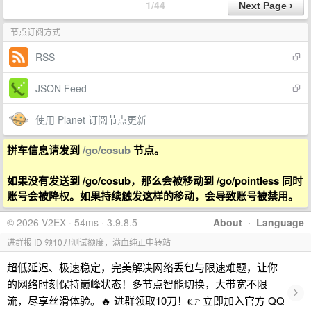
1/44
节点订阅方式
RSS
JSON Feed
使用 Planet 订阅节点更新
拼车信息请发到
/go/cosub
节点。
如果没有发送到 /go/cosub，那么会被移动到 /go/pointless 同时
账号会被降权。如果持续触发这样的移动，会导致账号被禁用。
© 2026 V2EX · 54ms · 3.9.8.5
About
·
Language
进群报 ID 领10刀测试额度，满血纯正中转站
超低延迟、极速稳定，完美解决网络丢包与限速难题，让你
的网络时刻保持巅峰状态！多节点智能切换，大带宽不限
›
流，尽享丝滑体验。🔥 进群领取10刀！👉 立即加入官方 QQ