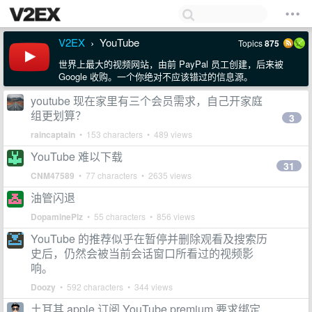
V2EX
YouTube
Topics
875
›
世界上最大的视频网站，由前 PayPal 员工创建，后来被
Google 收购。一个你绝对不应该错过的信息源。
youtube 现在家里有三个会员需求，自己开家庭
组更划算？
3
raincaptain
• 153 characters • 489 views
YouTube 难以下载
31
CNM47589
• 77 characters • 2635 views
油管闪退
DopaminePlz
• 55 characters • 856 views
YouTube 的推荐似乎在暂停并删除观看及搜索历
史后，仍然会被当前会话窗口所看过的视频影
响。
Doozy
• 592 characters • 344 views
土耳其 apple 订阅 YouTube premium 要求绑定