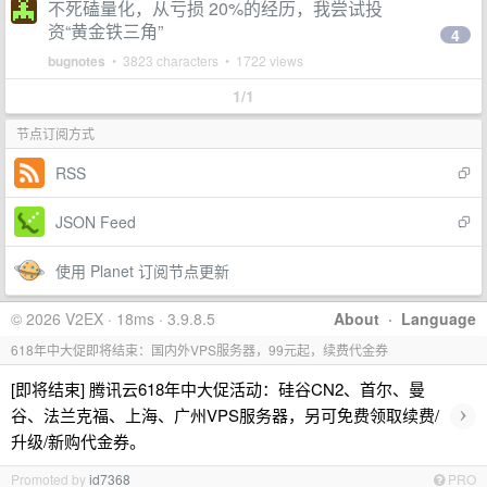
不死磕量化，从亏损 20%的经历，我尝试投
资“黄金铁三角”
4
bugnotes
• 3823 characters • 1722 views
1/1
节点订阅方式
RSS
JSON Feed
使用 Planet 订阅节点更新
© 2026 V2EX · 18ms · 3.9.8.5
About
·
Language
618年中大促即将结束：国内外VPS服务器，99元起，续费代金券
[即将结束] 腾讯云618年中大促活动：硅谷CN2、首尔、曼
›
谷、法兰克福、上海、广州VPS服务器，另可免费领取续费/
升级/新购代金券。
Promoted by
id7368
PRO