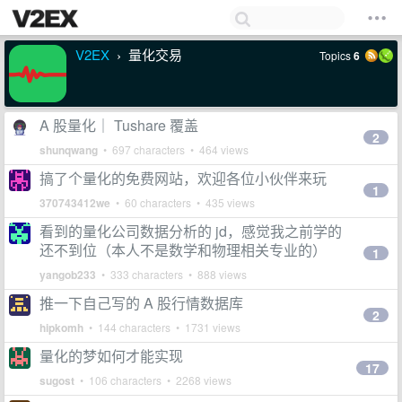
V2EX
量化交易
Topics
6
›
A 股量化｜ Tushare 覆盖
2
shunqwang
• 697 characters • 464 views
搞了个量化的免费网站，欢迎各位小伙伴来玩
1
370743412we
• 60 characters • 435 views
看到的量化公司数据分析的 jd，感觉我之前学的
还不到位（本人不是数学和物理相关专业的）
1
yangob233
• 333 characters • 888 views
推一下自己写的 A 股行情数据库
2
hipkomh
• 144 characters • 1731 views
量化的梦如何才能实现
17
sugost
• 106 characters • 2268 views