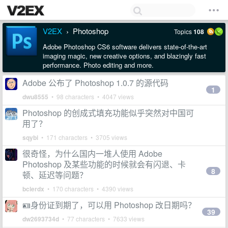
V2EX
Photoshop
Topics
108
›
Adobe Photoshop CS6 software delivers state-of-the-art
imaging magic, new creative options, and blazingly fast
performance. Photo editing and more.
Adobe 公布了 Photoshop 1.0.7 的源代码
1
dwu8555
• 98 characters • 4047 views
Photoshop 的创成式填充功能似乎突然对中国可
用了？
sqybi
• 171 characters • 3705 views
很奇怪，为什么国内一堆人使用 Adobe
Photoshop 及某些功能的时候就会有闪退、卡
8
顿、延迟等问题？
bclerdx
• 170 characters • 4390 views
🪪身份证到期了，可以用 Photoshop 改日期吗？
39
dw2693734d
• 77 characters • 7633 views