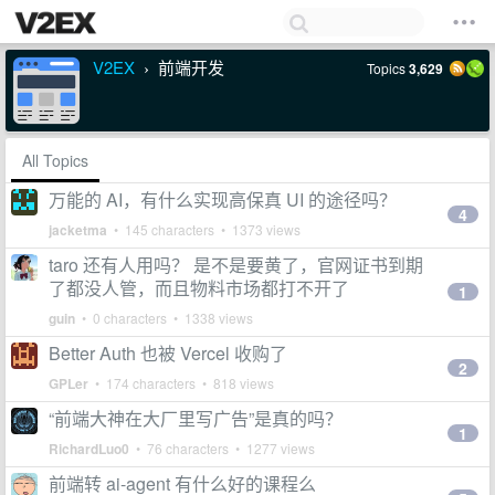
V2EX
前端开发
Topics
3,629
›
All Topics
万能的 AI，有什么实现高保真 UI 的途径吗？
4
jacketma
• 145 characters • 1373 views
taro 还有人用吗？ 是不是要黄了，官网证书到期
了都没人管，而且物料市场都打不开了
1
guin
• 0 characters • 1338 views
Better Auth 也被 Vercel 收购了
2
GPLer
• 174 characters • 818 views
“前端大神在大厂里写广告”是真的吗？
1
RichardLuo0
• 76 characters • 1277 views
前端转 ai-agent 有什么好的课程么