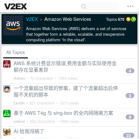
V2EX
Amazon Web Services
Topics
570
›
Amazon Web Services (AWS) delivers a set of services
that together form a reliable, scalable, and inexpensive
computing platform “in the cloud”.
All Topics
AWS 系统计费显示错误,费用金额与实际使用金
额存在显著差异
4
Adven
• 72 characters • 1345 views
一个流量超出导致的惨案，搓了个流量超出后停
服不关机的脚本
3
Lentin
• 821 characters • 1871 views
基于 AWS T4g 与 sing-box 的全内网隔离方案
9
stdout
• 353 characters • 1966 views
AI 给我闯祸了
22