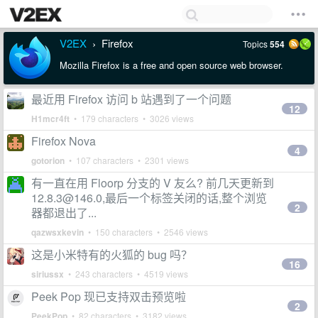
V2EX
Firefox
Topics
554
›
Mozilla Firefox is a free and open source web browser.
最近用 Firefox 访问 b 站遇到了一个问题
12
H1mcr4ft
• 179 characters • 3026 views
Firefox Nova
4
gotorion
• 107 characters • 2301 views
有一直在用 Floorp 分支的 V 友么? 前几天更新到
12.8.3@146.0
,最后一个标签关闭的话,整个浏览
2
器都退出了...
qazwsxkevin
• 150 characters • 2546 views
这是小米特有的火狐的 bug 吗？
16
siriussx
• 243 characters • 4519 views
Peek Pop 现已支持双击预览啦
2
PeekPop
• 82 characters • 3182 views