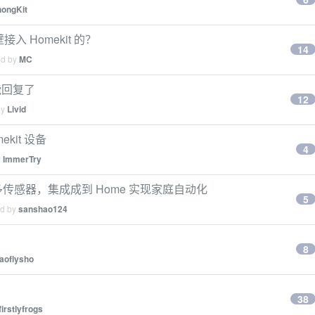
ongKit
 Homekit 的？
14
ed by
MC
能回复了
12
by
Livid
kit 设备
4
y
ImmerTry
度多传感器，集成成到 Home 实现家庭自动化
5
ed by
sanshao124
8
aoflysho
38
firstlyfrogs