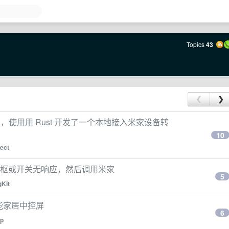
Topics
43
❮
❯
开源查看，使用用 Rust 开发了一个本地接入米家设备转
10
ect
庭中枢或开关无响应，然后调用米家
5
Kit
成智能家居中控屏
6
p