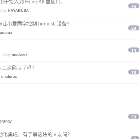
用于接入到 HomeKit 里使用。
46
ed by
HAYABUSA
能让小爱同学控制 homekit 设备?
29
asuraa
14
lied by
msdurex
门锁有二次确认了吗？
10
y
msdurex
33
orangy
器人自动化集成，有了解这块的 v 友吗？
6