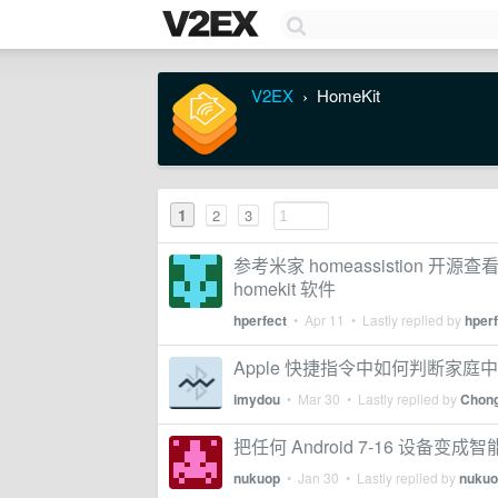
V2EX
HomeKit
›
1
2
3
参考米家 homeassistion 
homekit 软件
hperfect
•
Apr 11
• Lastly replied by
hperf
Apple 快捷指令中如何判断家
imydou
•
Mar 30
• Lastly replied by
Chong
把任何 Android 7-16 设备变
nukuop
•
Jan 30
• Lastly replied by
nukuo