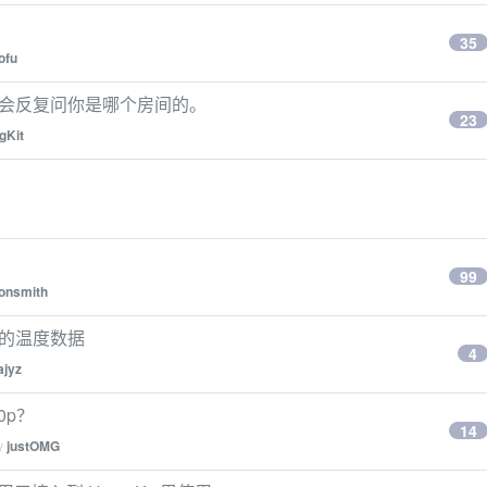
35
ofu
调，会反复问你是哪个房间的。
23
gKit
99
jonsmith
p 的温度数据
4
ajyz
0p？
14
by
justOMG