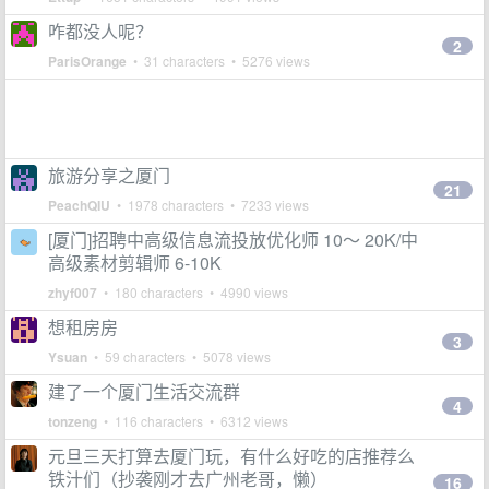
咋都没人呢？
2
ParisOrange
• 31 characters • 5276 views
旅游分享之厦门
21
PeachQIU
• 1978 characters • 7233 views
[厦门]招聘中高级信息流投放优化师 10～ 20K/中
高级素材剪辑师 6-10K
zhyf007
• 180 characters • 4990 views
想租房房
3
Ysuan
• 59 characters • 5078 views
建了一个厦门生活交流群
4
tonzeng
• 116 characters • 6312 views
元旦三天打算去厦门玩，有什么好吃的店推荐么
铁汁们（抄袭刚才去广州老哥，懒）
16