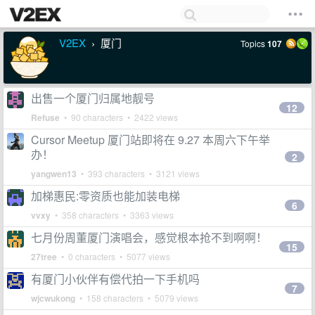
V2EX
厦门
Topics
107
›
出售一个厦门归属地靓号
12
Refuse
• 90 characters • 2422 views
Cursor Meetup 厦门站即将在 9.27 本周六下午举
办！
2
yangwen13
• 393 characters • 3121 views
加梯惠民:零资质也能加装电梯
6
vvxy
• 358 characters • 3363 views
七月份周董厦门演唱会，感觉根本抢不到啊啊！
15
27tree
• 0 characters • 5077 views
有厦门小伙伴有偿代拍一下手机吗
7
wjcwukong
• 158 characters • 5079 views