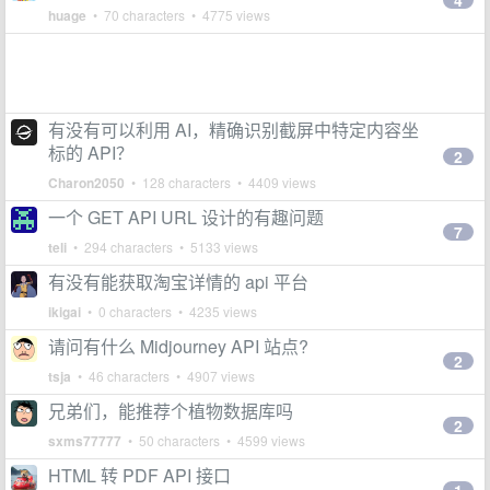
4
huage
• 70 characters • 4775 views
有没有可以利用 AI，精确识别截屏中特定内容坐
标的 API？
2
Charon2050
• 128 characters • 4409 views
一个 GET API URL 设计的有趣问题
7
teli
• 294 characters • 5133 views
有没有能获取淘宝详情的 api 平台
ikigai
• 0 characters • 4235 views
请问有什么 Midjourney API 站点?
2
tsja
• 46 characters • 4907 views
兄弟们，能推荐个植物数据库吗
2
sxms77777
• 50 characters • 4599 views
HTML 转 PDF API 接口