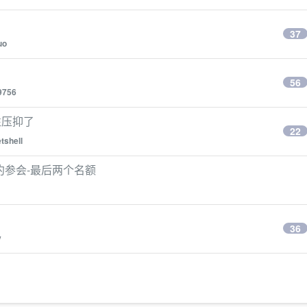
37
uo
56
9756
性压抑了
22
tshell
预约参会-最后两个名额
36
y