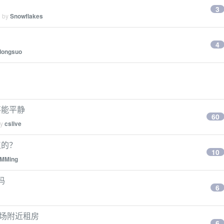
3
d by
Snowflakes
4
dongsuo
不能平静
60
by
cslive
点的？
10
MMing
吗
6
广场附近租房
6