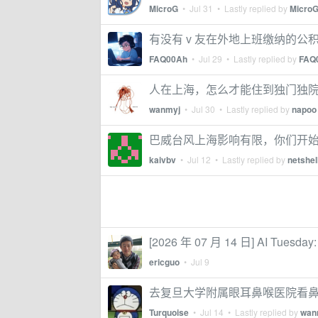
MicroG
•
Jul 31
• Lastly replied by
Micro
有没有 v 友在外地上班缴纳的
FAQ00Ah
•
Jul 29
• Lastly replied by
FAQ
人在上海，怎么才能住到独门独
wanmyj
•
Jul 30
• Lastly replied by
napoo
巴威台风上海影响有限，你们开
kaivbv
•
Jul 12
• Lastly replied by
netshel
[2026 年 07 月 14 日] AI Tue
ericguo
•
Jul 9
去复旦大学附属眼耳鼻喉医院看
Turquoise
•
Jul 14
• Lastly replied by
wan