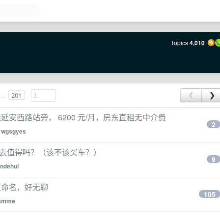
Topics
4,010
...
201
❮
❯
 号线延安西路站旁， 6200 元/月，房东直租无中介费
2
y
wgsgyes
租出去值得吗？（该不该买车？）
9
ndehul
区命名，好无聊
105
amme