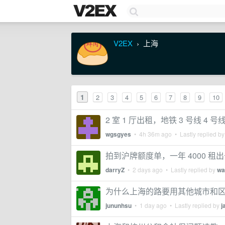
V2EX
上海
›
1
2
3
4
5
6
7
8
9
10
2 室 1 厅出租，地铁 3 号线 4
wgsgyes
•
4h 36m ago
• Lastly replied b
拍到沪牌额度单，一年 4000 
darryZ
•
2 days ago
• Lastly replied by
wa
为什么上海的路要用其他城市和
jununhsu
•
1 day ago
• Lastly replied by
j