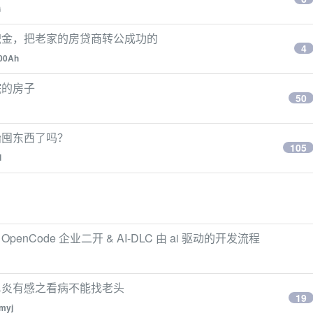
G
公积金，把老家的房贷商转公成功的
4
00Ah
院的房子
50
始囤东西了吗？
105
l
sday: OpenCode 企业二开 & AI-DLC 由 ai 驱动的开发流程
鼻炎有感之看病不能找老头
19
myj