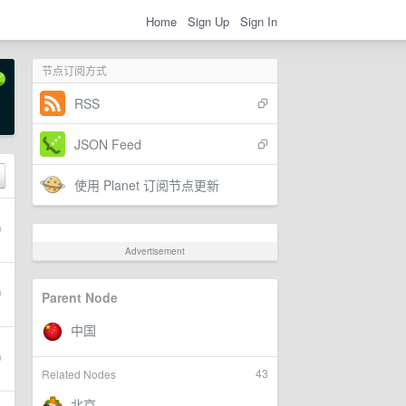
Home
Sign Up
Sign In
节点订阅方式
RSS
JSON Feed
使用 Planet 订阅节点更新
Advertisement
Parent Node
43
Related Nodes