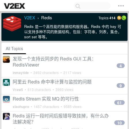
V2EX
Redis
Topics
414
›
Redis 是一个高性能的数据结构服务器。Redis 中的 key 可
以支持多种不同的数据结构，包括：字符串，列表，集合，
sort set 等等。
All Topics
发现一个支持云同步的 Redis GUI 工具：
RedisViewer
4
inmaytide
• 2492 characters • 2117 views
阿里云 Redis 命中率计算与监控的问题
9
Vraw5
• 613 characters • 3993 views
Redis Stream 实现 MQ 的可行性
61
xiaohupro
• 1457 characters • 9585 views
Redis 运行一段时间后报错导致挂掉，有什么办
法解决呢？
10