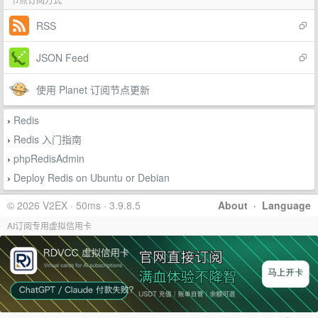
RSS
JSON Feed
使用 Planet 订阅节点更新
Redis
›
Redis 入门指南
›
phpRedisAdmin
›
Deploy Redis on Ubuntu or Debian
›
© 2026 V2EX · 50ms · 3.9.8.5
About
·
Language
AI订阅专用虚拟信用卡