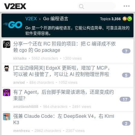
V2EX
Go 编程语言
Topics
3,356
›
Go 是一个开源的编程语言，它能让构造简单、可靠且高效的
软件变得容易。
分享一个还在 RC 阶段的项目：把 C 编译成不依
赖 cgo 的 Go package
7
kkhaike
• 5062 characters • 1300 views
[工业边缘网关] EdgeX 更新啦，增加了 MCP，
可以被 AI 接管了，可以让 AI 控制物理世界啦
5
anviod
• 884 characters • 1052 views
有了 Agent，后台脚手架是该退场，还是变成约
束层？
17
amztianshi888
• 964 characters • 2491 views
强兼 Claude Code：左 DeepSeek V4，右 Kimi
K3
2
menfrexu
• 2962 characters • 2307 views