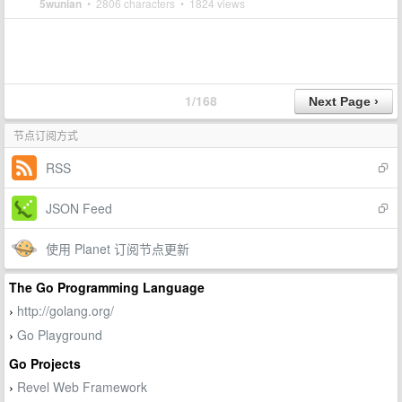
5wunian
• 2806 characters • 1824 views
1/168
节点订阅方式
RSS
JSON Feed
使用 Planet 订阅节点更新
The Go Programming Language
http://golang.org/
›
Go Playground
›
Go Projects
Revel Web Framework
›