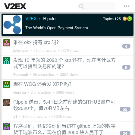
V2EX
Ripple
Topics
125
›
The World's Open Payment System
谁在 okx 持有 xrp 吗？
4
julyclyde
• 53 characters • 2670 views
发现 13 年领的 2020 个 xrp 还在，现在有什么方
式可以提到交易所的呢？
6
Fooooo0
• 90 characters • 3892 views
现在 WCG 还会发 XRP 吗？
wanrog
• 3 characters • 6965 views
Ripple 送币，5月1日之前创建的GITHUB账户可
领2020个，值70RMB左右
55
y1
• 362 characters • 26635 views
程序员们，还记得你们当初在 github 上领的数字
货币瑞波币么，现在价值 2000 块人民币了
24