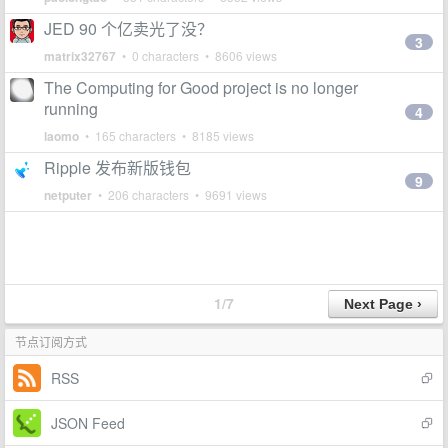
JED 90 个亿卖光了没？
3
matrix32767
• 0 characters • 8606 views
The Computing for Good project is no longer
running
4
laomo
• 165 characters • 8185 views
Ripple 发布新版钱包
9
netputer
• 206 characters • 9691 views
1/7
节点订阅方式
RSS
JSON Feed