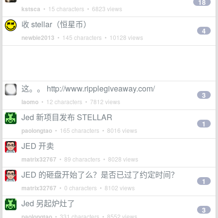
18
kstsca
• 15 characters • 6823 views
收 stellar（恒星币）
4
newbie2013
• 145 characters • 10128 views
这。。 http://www.ripplegiveaway.com/
3
laomo
• 12 characters • 7812 views
Jed 新项目发布 STELLAR
1
paolongtao
• 165 characters • 8016 views
JED 开卖
matrix32767
• 89 characters • 8028 views
JED 的砸盘开始了么？是否已过了约定时间？
1
matrix32767
• 0 characters • 8102 views
Jed 另起炉灶了
3
paolongtao
• 331 characters • 8552 views