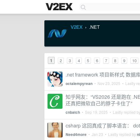
V2EX
.NET
›
1
2
3
4
5
6
7
8
9
10
.net framework 项目新样式 
octalempyrean
•
Nov 23, 2025
• Lastly re
知乎网友：“VS2026 还是跑在 .NET
还真把微软自己的脖子卡住了”
cnbatch
•
Sep 19, 2025
• Lastly replied b
csharp 这回真成了脚本语言： dotnet
Need4more
•
Jan 23
• Lastly replied by
n