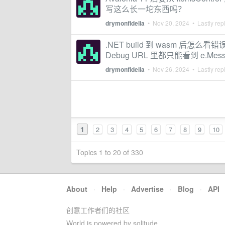
写这么长一坨东西吗？
drymonfidelia
•
Nov 20, 2024
• Lastly rep
.NET build 到 wasm 后怎么
Debug URL 里都只能看到 e.Mess
drymonfidelia
•
Nov 26, 2024
• Lastly rep
1
2
3
4
5
6
7
8
9
10
Topics 1 to 20 of 330
About
·
Help
·
Advertise
·
Blog
·
API
创意工作者们的社区
World is powered by solitude