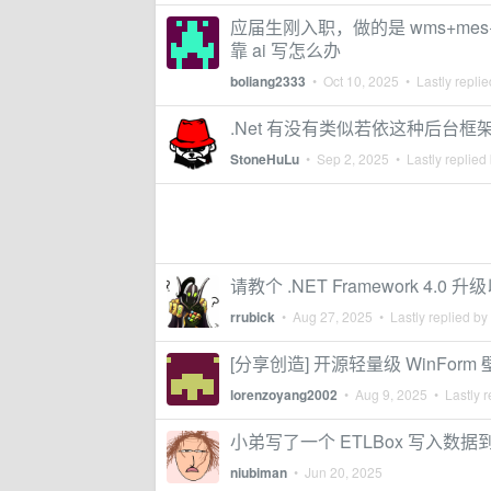
应届生刚入职，做的是 wms+mes
靠 ai 写怎么办
boliang2333
•
Oct 10, 2025
• Lastly repli
.Net 有没有类似若依这种后台框
StoneHuLu
•
Sep 2, 2025
• Lastly replied
请教个 .NET Framework 4.0
rrubick
•
Aug 27, 2025
• Lastly replied by
[分享创造] 开源轻量级 WinForm 壁纸切换
lorenzoyang2002
•
Aug 9, 2025
• Lastly r
小弟写了一个 ETLBox 写入数据到
niubiman
•
Jun 20, 2025