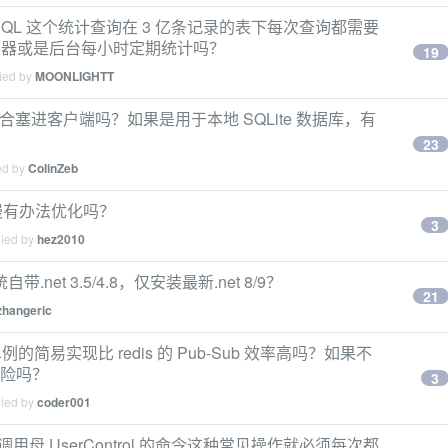
re + MySQL 这个统计查询在 3 亿条记录的表下每次查询都需要
触发器或是后台每小时定期统计吗？
19
lied by
MOONLIGHTT
框架适合塞进客户端吗？如果是用于本地 SQLite 数据库，有
23
ed by
ColinZeb
后启动慢有办法优化吗？
3
lied by
hez2010
.net 3.5/4.8，仅安装最新.net 8/9？
21
zhangeric
易实现比 redis 的 Pub-Sub 效率高吗？如果不
漏风险吗？
3
lied by
coder001
ntrol 调用母 UserControl 的命令这种常见操作就必须每次都