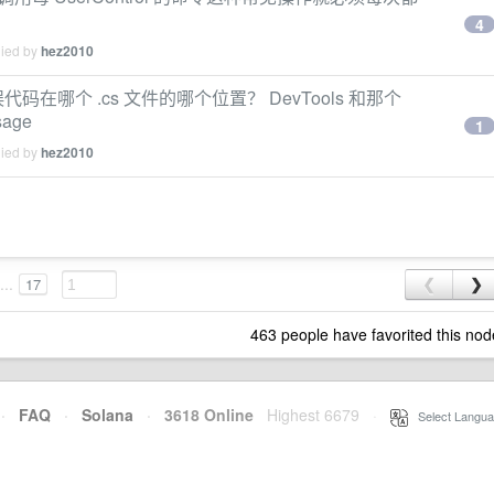
4
lied by
hez2010
看错误代码在哪个 .cs 文件的哪个位置？ DevTools 和那个
age
1
lied by
hez2010
...
17
❮
❯
463 people have favorited this nod
·
FAQ
·
Solana
·
3618 Online
Highest 6679
·
Select Langua