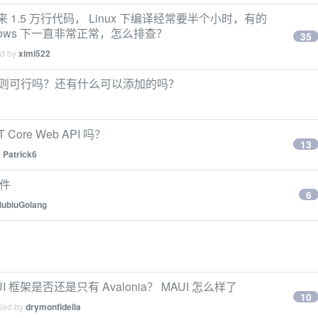
起来 1.5 万行代码， Linux 下编译经常要半个小时，有的
ows 下一直非常正常，怎么排查？
35
ed by
ximi522
gnore 规则可行吗？还有什么可以添加的吗？
Core Web API 吗？
13
y
Patrick6
组件
6
iubiuGolang
I 框架是否还是只有 Avalonia？ MAUI 怎么样了
10
lied by
drymonfidelia