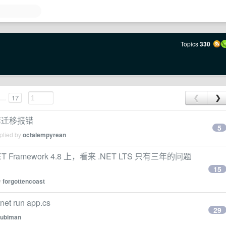
Topics
330
...
17
❮
❯
数据库迁移报错
5
plied by
octalempyrean
 Framework 4.8 上，看来 .NET LTS 只有三年的问题
15
y
forgottencoast
 run app.cs
29
iubiman