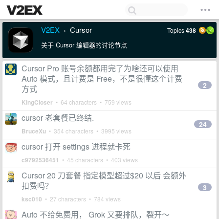
V2EX
Cursor
Topics
438
›
关于 Cursor 编辑器的讨论节点
Cursor Pro 账号余额都用完了为啥还可以使用
Auto 模式，且计费是 Free，不是很懂这个计费
2
方式
KingCloser
• 64 characters • 759 views
cursor 老套餐已终结.
24
BruceXu
• 354 characters • 3995 views
cursor 打开 settings 进程就卡死
c9792536451
• 45 characters • 403 views
Cursor 20 刀套餐 指定模型超过$20 以后 会额外
扣费吗？
3
ksc010
• 27 characters • 784 views
Auto 不给免费用， Grok 又要排队，裂开～