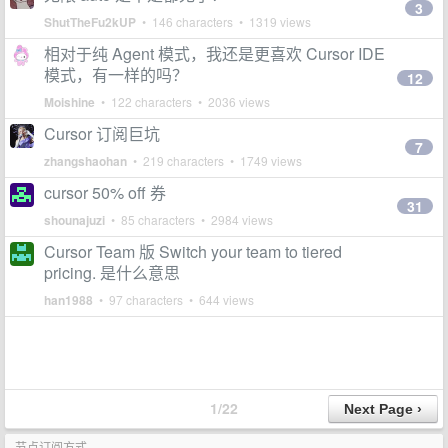
3
ShutTheFu2kUP
• 146 characters • 1319 views
相对于纯 Agent 模式，我还是更喜欢 Cursor IDE
模式，有一样的吗？
12
Moishine
• 122 characters • 2036 views
Cursor 订阅巨坑
7
zhangshaohan
• 219 characters • 1749 views
cursor 50% off 券
31
shounajuzi
• 85 characters • 2984 views
Cursor Team 版 Switch your team to tiered
pricing. 是什么意思
han1988
• 97 characters • 644 views
1/22
节点订阅方式