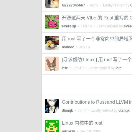
Q2297045667
•
Apr 3
• Lastly replied by
开源这两天 Vibe 的 Rust 重写的 O
everettjf
•
Feb 14
• Lastly replied by
evere
用 rust 写了一个非常简单的局
osdodo
•
Jan 18
[寻求帮助 Linux ] 用 rust
lete
•
Jan 19
• Lastly replied by
lete
Contributions to Rust and LLVM i
dianqk
•
Jan 4
• Lastly replied by
dianqk
Linux 内核中的 rust
mizuki9
•
Dec 19, 2025