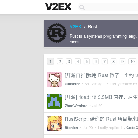
V2EX
Rust
›
Rust is a systems programming languag
races.
1
2
3
4
5
6
7
8
9
10
[开源自推]我用 Rust 做了一个约 
kuliantnt
•
6h 12m ago
• Lastly replied by
[开源] rload: 仅 3.5MB 内存
ZhaoWenhao
•
Jul 29
RustScript: 给你的 Rust 项
fffonion
•
Jul 20
• Lastly replied by
CodeC