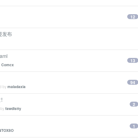
12
已经发布
ml
13
y
Comcx
94
ed by
maladaxia
啦！
2
 by
fawdlstty
1
NTOX8O