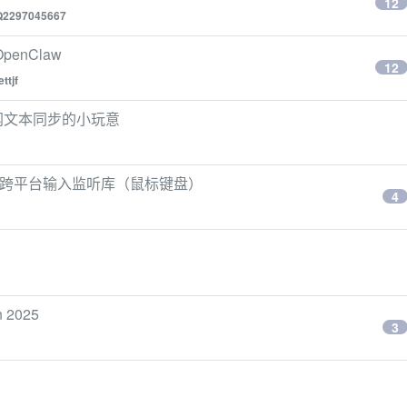
12
Q2297045667
penClaw
12
ttjf
域网文本同步的小玩意
 写了一个跨平台输入监听库（鼠标键盘）
4
n 2025
3