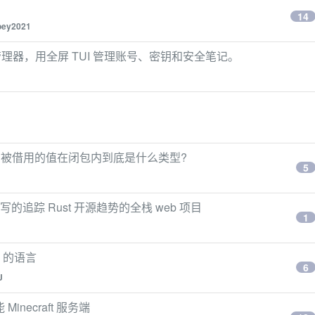
14
oey2021
器，用全屏 TUI 管理账号、密钥和安全笔记。
制? 被借用的值在闭包内到底是什么类型?
5
ust 编写的追踪 Rust 开源趋势的全栈 web 项目
1
ng 的语言
6
J
 Minecraft 服务端