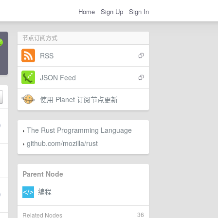
Home
Sign Up
Sign In
节点订阅方式
RSS
JSON Feed
使用 Planet 订阅节点更新
The Rust Programming Language
›
github.com/mozilla/rust
›
Parent Node
36
Related Nodes