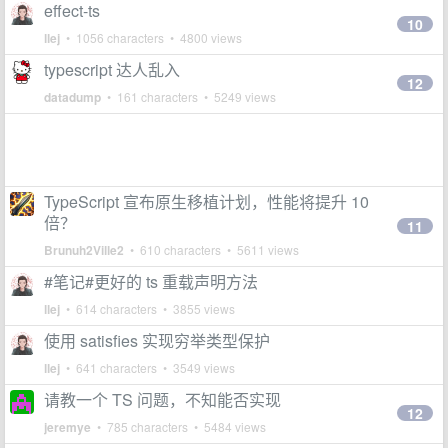
effect-ts
10
llej
• 1056 characters • 4800 views
typescript 达人乱入
12
datadump
• 161 characters • 5249 views
TypeScript 宣布原生移植计划，性能将提升 10
倍？
11
Brunuh2Ville2
• 610 characters • 5611 views
#笔记#更好的 ts 重载声明方法
llej
• 614 characters • 3855 views
使用 satisfies 实现穷举类型保护
llej
• 641 characters • 3549 views
请教一个 TS 问题，不知能否实现
12
jeremye
• 785 characters • 5484 views