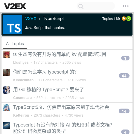
V2EX
TypeScript
Topics
169
›
JavaScript that scales.
All Topics
ts 生态有没有开源的简单的 kv 配置管理项目
1
blushyes
• 177 characters • 2665 views
你们是怎么学习 typescript 的？
44
Kinnikuman
• 171 characters • 7513 views
用 Go 移植的 TypeScript 7 要来了
CosmoLau
• 562 characters • 2935 views
TypeScript5.9，仿佛走出草原来到了现代社会
14
Ketteiron
• 2073 characters • 4730 views
Typescript 有没有能对接 AI 的知识库或者文档？
能处理稍微复杂点的类型
4