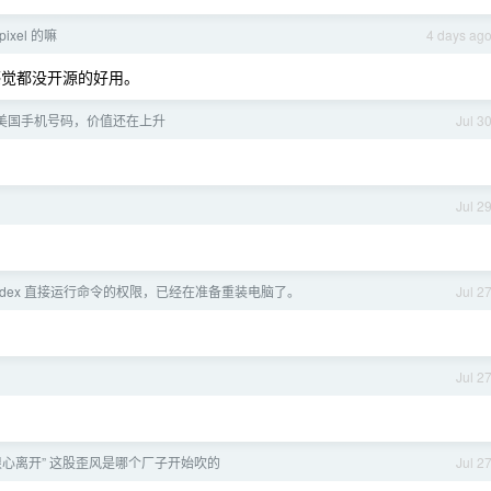
xel 的嘛
4 days ag
他感觉都没开源的好用。
美国手机号码，价值还在上升
Jul 3
Jul 2
odex 直接运行命令的权限，已经在准备重装电脑了。
Jul 2
Jul 2
“狠心离开” 这股歪风是哪个厂子开始吹的
Jul 2