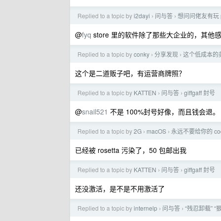
Replied to a topic by
i2dayi
问与答
想问问佬友有玩 pi
›
›
@
fyq
store 里的软件除了那些大企业的，其
Replied to a topic by
conky
分享发现
这个低成本的
›
›
这个是二道贩子吧，有运营商牌照？
Replied to a topic by
KATTEN
问与答
giffgaff 封号
›
›
@
snail521
不是 100%封号好像，而且钱会退。
Replied to a topic by
2G
macOS
永远不要给你的 c
›
›
已经被 rosetta 污染了，50 包邮出我
Replied to a topic by
KATTEN
问与答
giffgaff 封号
›
›
还没激活，是不是不用激活了
Replied to a topic by
internelp
问与答
“残忍卸载” 
›
›