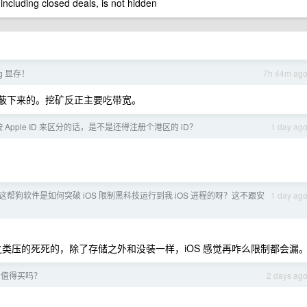
 including closed deals, is not hidden
0g 显存！
7h 44m ag
才屏蔽下来的。挖矿反正主要吃带宽。
按 Apple ID 来区分的话，是不是还得注册个港区的 iD？
1 day ag
这帮狗软件是如何突破 iOS 限制黑科技运行到我 iOS 进程的呀？这不跟安
1 day ag
冰箱、雹之类压的死死的，除了存储之外和没装一样，iOS 感觉再咋么限制都会漏
18 值得买吗？
2 days ag