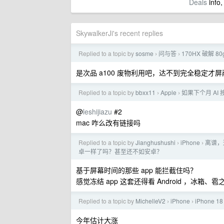
Deals
info,
SkywalkerJi's recent replies
Replied to a topic by
sosme
问与答
170HX 破解 8
›
›
是次品 a100 废物利用吧，达不到完全稳定
Replied to a topic by
bbxx11
Apple
如果下个月 AI 
›
›
@
leshijiazu
#2
mac 咋么改有链接吗
Replied to a topic by
Jianghushushi
iPhone
离谱，
›
›
卓一样了吗？甚至还不如安卓？
基于屏幕时间的那些 app 能拦截住吗？
感觉冻结 app 这套还得看 Android ，
Replied to a topic by
MichelleV2
iPhone
iPhone 
›
›
今年估计大涨