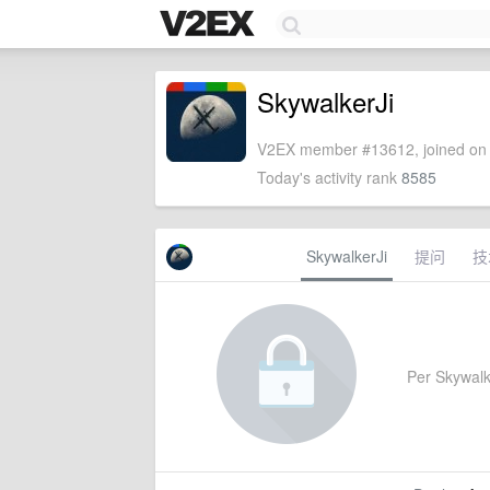
SkywalkerJi
V2EX member #13612, joined on 
Today's activity rank
8585
SkywalkerJi
提问
技
Per Skywalke