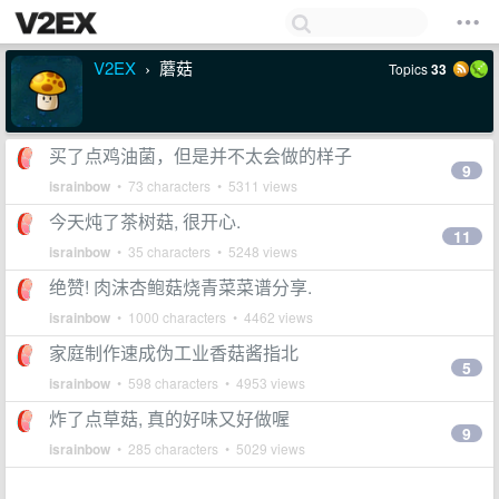
V2EX
蘑菇
Topics
33
›
买了点鸡油菌，但是并不太会做的样子
9
israinbow
• 73 characters • 5311 views
今天炖了茶树菇, 很开心.
11
israinbow
• 35 characters • 5248 views
绝赞! 肉沫杏鲍菇烧青菜菜谱分享.
israinbow
• 1000 characters • 4462 views
家庭制作速成伪工业香菇酱指北
5
israinbow
• 598 characters • 4953 views
炸了点草菇, 真的好味又好做喔
9
israinbow
• 285 characters • 5029 views