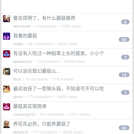
要去昆明了，有什么蘑菇推荐
6
talentsnail
• 0 characters • 12069 views
我養的蘑菇
55
seilgu
• 461 characters • 23252 views
有没有人吃过一种稻草上长的菌类，小小个
1
quwabcxyz
• 13 characters • 25246 views
可以谈论致幻蘑菇么...
15
llsyll
• 16 characters • 21814 views
最近收获了一茬猴头菇，不知道可不可以吃
1
qhxin
• 173 characters • 14632 views
蘑菇其实很简单
xiaoyang123
• 374 characters • 13711 views
养花花必死，只能养蘑菇了
34
defunct9
• 171 characters • 18568 views