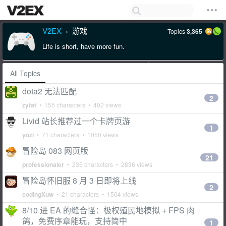
V2EX
游戏
Topics
3,365
›
Life is short, have more fun.
All Topics
dota2 无法匹配
2
zytat
• 155 characters • 402 views
Livid 站长推荐过一个卡牌页游
1
yozi
• 71 characters • 1050 views
冒险岛 083 网页版
21
professionaler
• 235 characters • 2836 views
冒险岛怀旧服 8 月 3 日即将上线
2
codingXuw
• 21 characters • 1504 views
8/10 进 EA 的缝合怪：极权殖民地模拟 + FPS 肉
鸽，免费序章能玩，支持简中
1