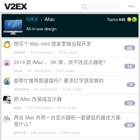
V2EX
iMac
Topics
440
›
All-in-one design.
想买个 Mac mini 放家里做远程开发
65
aweim
• 93 characters • 8043 views
2019 款 iMac ， 5K 屏，改不改显示器呢？
12
zfree
• 84 characters • 2549 views
能帮忙推荐款键盘吗？要求打字感觉爽的
7
zero2me
• 49 characters • 3236 views
把 iMac 改装成显示器
13
jtam
• 114 characters • 5216 views
两台 Mac 共用一台显示器和一套键鼠的最佳方案
是什么？
30
U2Fsd
• 348 characters • 6368 views