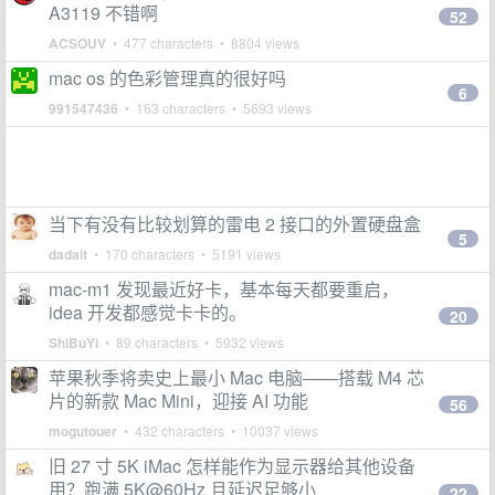
A3119 不错啊
52
ACSOUV
• 477 characters • 8804 views
mac os 的色彩管理真的很好吗
6
991547436
• 163 characters • 5693 views
当下有没有比较划算的雷电 2 接口的外置硬盘盒
5
dadait
• 170 characters • 5191 views
mac-m1 发现最近好卡，基本每天都要重启，
idea 开发都感觉卡卡的。
20
ShiBuYi
• 89 characters • 5932 views
苹果秋季将卖史上最小 Mac 电脑——搭载 M4 芯
片的新款 Mac Mini，迎接 AI 功能
56
mogutouer
• 432 characters • 10037 views
旧 27 寸 5K iMac 怎样能作为显示器给其他设备
用？跑满 5K@60Hz 且延迟足够小
22