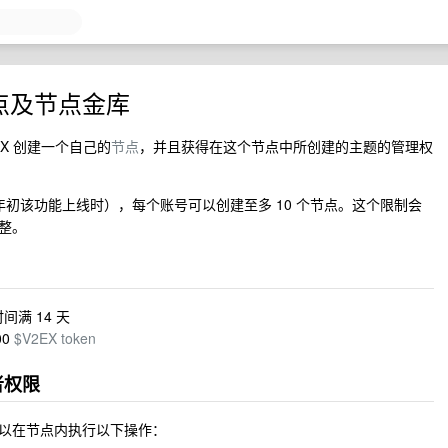
点及节点金库
EX 创建一个自己的
节点
，并且获得在这个节点中所创建的主题的管理权
6 年初该功能上线时），每个账号可以创建至多 10 个节点。这个限制会
整。
间满 14 天
00
$V2EX token
者权限
以在节点内执行以下操作：