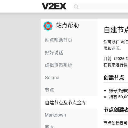
站点帮助
自建节
站点帮助首页
你可以在 V2
限和
铜币
。
好好说话
目前（202
虚拟货币系统
在将来进行调
Solana
创建节点
节点
账号注册时
持有 50,0
自建节点及节点金库
节点创建
Markdown
节点创建者可
图库