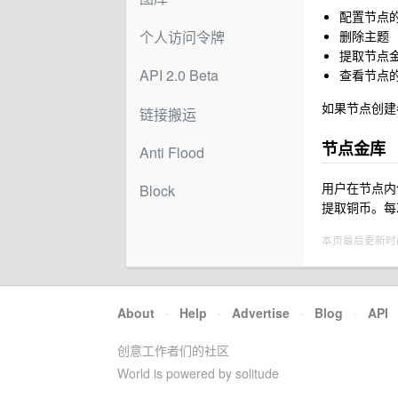
配置节点的
删除主题
个人访问令牌
提取节点
API 2.0 Beta
查看节点
如果节点创建者
链接搬运
节点金库
Anti Flood
用户在节点内
Block
提取铜币。每
本页最后更新时间 202
About
·
Help
·
Advertise
·
Blog
·
API
创意工作者们的社区
World is powered by solitude