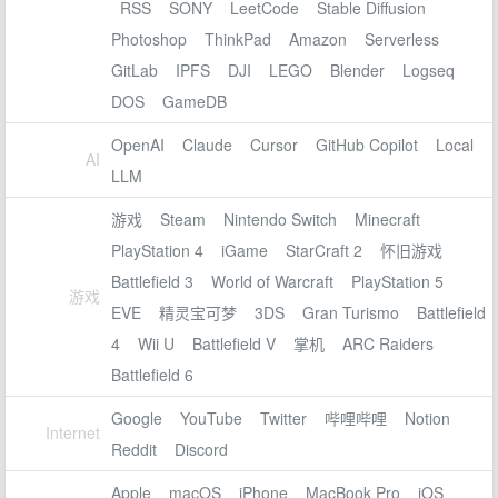
RSS
SONY
LeetCode
Stable Diffusion
Photoshop
ThinkPad
Amazon
Serverless
GitLab
IPFS
DJI
LEGO
Blender
Logseq
DOS
GameDB
OpenAI
Claude
Cursor
GitHub Copilot
Local
AI
LLM
游戏
Steam
Nintendo Switch
Minecraft
PlayStation 4
iGame
StarCraft 2
怀旧游戏
Battlefield 3
World of Warcraft
PlayStation 5
游戏
EVE
精灵宝可梦
3DS
Gran Turismo
Battlefield
4
Wii U
Battlefield V
掌机
ARC Raiders
Battlefield 6
Google
YouTube
Twitter
哔哩哔哩
Notion
Internet
Reddit
Discord
Apple
macOS
iPhone
MacBook Pro
iOS