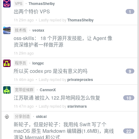
VPS
•
ThomasShelby
出两个特价 VPS
1
1h 29m ago • Lastly replied by
ThomasShelby
技术栈
•
veotax
oss-skills： 18 个开源开发技能，让 Agent 像
资深维护者一样做开源
1h 29m ago
程序员
•
longpc
所以买 codex pro 是没有意义的吗
9
1h 46m ago • Lastly replied by
privateproxies
宽带症候群
•
CannonX
江苏联通 被拉入 122.异地网段怎么恢复
10
1h 47m ago • Lastly replied by
starinmars
分享创造
•
oldcai
新轮子，但是好轮子：我用纯 Swift 写了个
macOS 原生 Markdown 编辑器(1.6MB)，离线
22
渲染 Mermaid 和公式