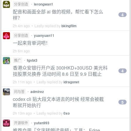
分享创造
•
lerongwan1
配音和画面全部 ai 做的视频，帮忙看下怎么
4
样？
2h 4m ago • Lastly replied by
bkingfilm
分享创造
•
yuanyuan11
一起来背单词吧！
2h 6m ago
推广
•
fgvbt3
香港众安银行开户返 300HKD+30USD 美光科
4
技股票兑换券 活动时间 8.6 日至 9.9 日截止
2h 11m ago • Lastly replied by
idragonet
问与答
•
admirez
codex cli 贴大段文本进去的时候 经常会被截
5
断就开始执行
2h 13m ago • Lastly replied by
0xo
开源软件
•
yufan993
推荐自用「文字转朗读音频」工具： Edge