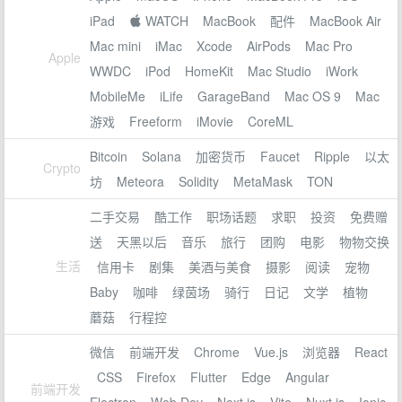
iPad
 WATCH
MacBook
配件
MacBook Air
Mac mini
iMac
Xcode
AirPods
Mac Pro
Apple
WWDC
iPod
HomeKit
Mac Studio
iWork
MobileMe
iLife
GarageBand
Mac OS 9
Mac
游戏
Freeform
iMovie
CoreML
Bitcoin
Solana
加密货币
Faucet
Ripple
以太
Crypto
坊
Meteora
Solidity
MetaMask
TON
二手交易
酷工作
职场话题
求职
投资
免费赠
送
天黑以后
音乐
旅行
团购
电影
物物交换
生活
信用卡
剧集
美酒与美食
摄影
阅读
宠物
Baby
咖啡
绿茵场
骑行
日记
文学
植物
蘑菇
行程控
微信
前端开发
Chrome
Vue.js
浏览器
React
CSS
Firefox
Flutter
Edge
Angular
前端开发