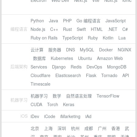
Electron
Web Dev
Next.js
Vite
Nuxt.js
Ionic
Python
Java
PHP
Go 编程语言
JavaScript
编程语言
Node.js
C++
Rust
Swift
HTML
.NET
C#
Ruby on Rails
TypeScript
Ruby
Kotlin
Lua
云计算
服务器
DNS
MySQL
Docker
NGINX
数据库
Kubernetes
Ubuntu
Amazon Web
后端架构
Services
Django
Redis
DevOps
MongoDB
Cloudflare
Elasticsearch
Flask
Tornado
API
Timescale
机器学习
数学
自然语言处理
TensorFlow
机器学习
CUDA
Torch
Keras
iOS
iDev
iCode
iMarketing
iAd
北京
上海
深圳
杭州
成都
广州
香港
武
汉
南京
西安
长沙
苏州
重庆
昆明
天津