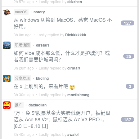
2h 57m ago • Lastly replied by
ddzzhen
macOS
•
notcry
从 windows 切换到 MacOS，感觉 MacOS 不
127
好用。
3h 0m ago • Lastly replied by
Rickkkkkkk
职场话题
•
dirstart
如何 vibe 成本那么低，什么才是护城河？或
25
者我们需要护城河吗？
3h 28m ago • Lastly replied by
dirstart
分享发现
•
kkcling
在 x 上刷到的，来看片吧
3
3h 30m ago • Lastly replied by
moefishtang
推广
•
daxiaolian
“万 1 免 5”股票基金大笑脸低佣开户，抽键盘
迈从 Ace 68 V2；鼠标迈从 A7 V3 PRO+。
187
[8.3 日~8.10 日]
3h 40m ago • Lastly replied by
awalol