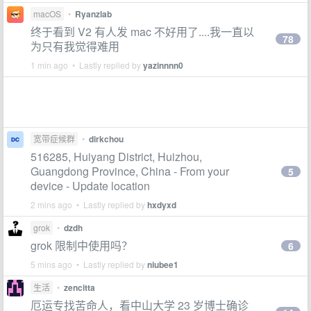
macOS
•
Ryanzlab
终于看到 V2 有人发 mac 不好用了....我一直以
78
为只有我觉得难用
1 min ago • Lastly replied by
yazinnnn0
宽带症候群
•
dirkchou
516285, Huiyang District, Huizhou,
Guangdong Province, China - From your
5
device - Update location
2 mins ago • Lastly replied by
hxdyxd
grok
•
dzdh
grok 限制中使用吗？
6
5 mins ago • Lastly replied by
niubee1
生活
•
zencitta
厄运专找苦命人，看中山大学 23 岁博士确诊