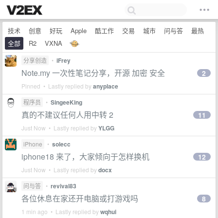
技术
创意
好玩
Apple
酷工作
交易
城市
问与答
最热
全部
R2
VXNA
分享创造
•
iFrey
Note.my 一次性笔记分享，开源 加密 安全
2
Pinned • Lastly replied by
anyplace
程序员
•
SingeeKing
真的不建议任何人用中转 2
11
Just Now • Lastly replied by
YLGG
iPhone
•
solecc
iphone18 来了，大家倾向于怎样换机
12
Just Now • Lastly replied by
docx
问与答
•
revival83
各位休息在家还开电脑或打游戏吗
8
1 min ago • Lastly replied by
wqhui