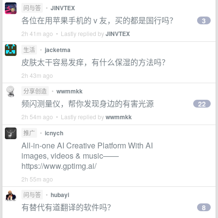
问与答
•
JINVTEX
各位在用苹果手机的 v 友，买的都是国行吗？
3
2h 41m ago • Lastly replied by
JINVTEX
生活
•
jacketma
皮肤太干容易发痒，有什么保湿的方法吗？
2h 43m ago
分享创造
•
wwmmkk
频闪测量仪，帮你发现身边的有害光源
22
2h 54m ago • Lastly replied by
wwmmkk
推广
•
icnych
All-in-one AI Creative Platform With AI
images, videos & music——
https://www.gptimg.ai/
2h 55m ago
问与答
•
hubayi
有替代有道翻译的软件吗？
8