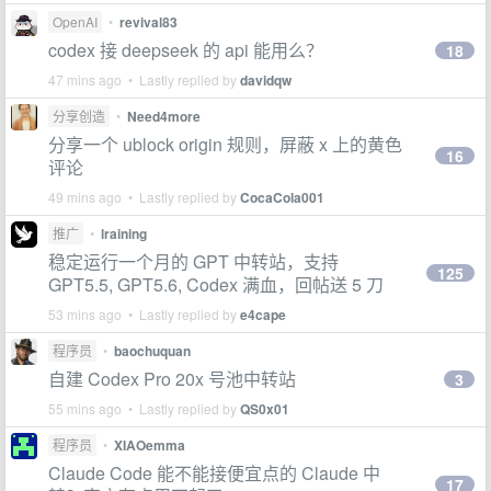
OpenAI
•
revival83
codex 接 deepseek 的 api 能用么？
18
47 mins ago • Lastly replied by
davidqw
分享创造
•
Need4more
分享一个 ublock origin 规则，屏蔽 x 上的黄色
16
评论
49 mins ago • Lastly replied by
CocaCola001
推广
•
lraining
稳定运行一个月的 GPT 中转站，支持
125
GPT5.5, GPT5.6, Codex 满血，回帖送 5 刀
53 mins ago • Lastly replied by
e4cape
程序员
•
baochuquan
自建 Codex Pro 20x 号池中转站
3
55 mins ago • Lastly replied by
QS0x01
程序员
•
XIAOemma
Claude Code 能不能接便宜点的 Claude 中
17