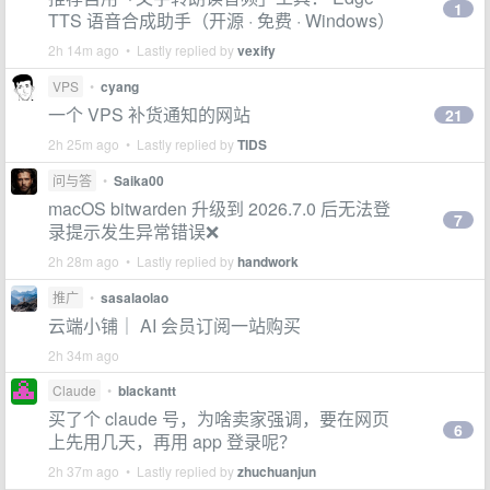
1
TTS 语音合成助手（开源 · 免费 · Windows）
2h 14m ago • Lastly replied by
vexify
VPS
•
cyang
一个 VPS 补货通知的网站
21
2h 25m ago • Lastly replied by
TIDS
问与答
•
Saika00
macOS bitwarden 升级到 2026.7.0 后无法登
7
录提示发生异常错误❌
2h 28m ago • Lastly replied by
handwork
推广
•
sasalaolao
云端小铺｜ AI 会员订阅一站购买
2h 34m ago
Claude
•
blackantt
买了个 claude 号，为啥卖家强调，要在网页
6
上先用几天，再用 app 登录呢？
2h 37m ago • Lastly replied by
zhuchuanjun