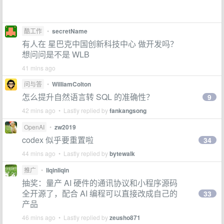
酷工作
•
secretName
有人在 星巴克中国创新科技中心 做开发吗？
想问问是不是 WLB
41 mins ago
问与答
•
WilliamColton
怎么提升自然语言转 SQL 的准确性？
9
42 mins ago • Lastly replied by
fankangsong
OpenAI
•
zw2019
codex 似乎要重置啦
34
44 mins ago • Lastly replied by
bytewalk
推广
•
liqinliqin
抽奖：量产 AI 硬件的通讯协议和小程序源码
全开源了，配合 AI 编程可以直接改成自己的
33
产品
46 mins ago • Lastly replied by
zeusho871