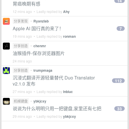
14
胃癌晚期有感
12 mins ago • Lastly replied by
Ahy
分享发现
•
Ryanzlab
Apple AI 国行真的来了！
7
19 mins ago • Lastly replied by
ronman
分享创造
•
chenmr
油猴插件-保存浏览器图片
24 mins ago
分享创造
•
trumpmaga
沉浸式翻译开源轻量替代 Duo Translator
112
v2.1.0 发布
27 mins ago • Lastly replied by
lnbiuc
机械键盘
•
ybkjcxy
说说为什么明明只用一把键盘,家里还有七把
33
29 mins ago • Lastly replied by
ybkjcxy