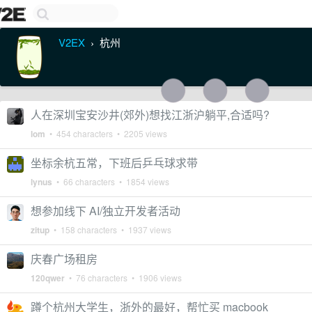
V2EX
杭州
›
人在深圳宝安沙井(郊外)想找江浙沪躺平,合适吗?
lom
• 454 characters • 2205 views
坐标余杭五常，下班后乒乓球求带
lynus
• 66 characters • 1854 views
想参加线下 AI/独立开发者活动
zitup
• 158 characters • 1937 views
庆春广场租房
120qwer
• 76 characters • 1906 views
蹲个杭州大学生，浙外的最好，帮忙买 macbook