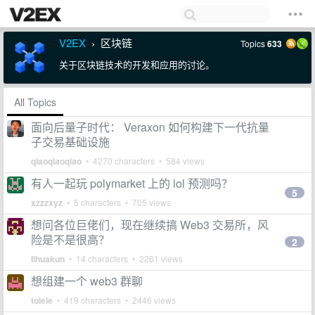
V2EX
区块链
Topics
633
›
关于区块链技术的开发和应用的讨论。
All Topics
面向后量子时代： Veraxon 如何构建下一代抗量
子交易基础设施
qiaoqiaoqiao
• 4270 characters • 584 views
有人一起玩 polymarket 上的 lol 预测吗？
5
xzzzxyz
• 5 characters • 705 views
想问各位巨佬们，现在继续搞 Web3 交易所，风
险是不是很高？
2
lihuakun
• 14 characters • 2261 views
想组建一个 web3 群聊
tolele
• 419 characters • 2446 views